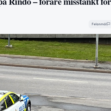
 på Rindö – förare misstänkt fö
Felanmäl