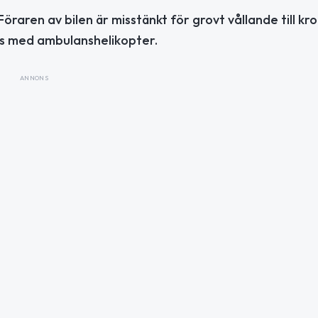
 Föraren av bilen är misstänkt för grovt vållande till k
khus med ambulanshelikopter.
ANNONS