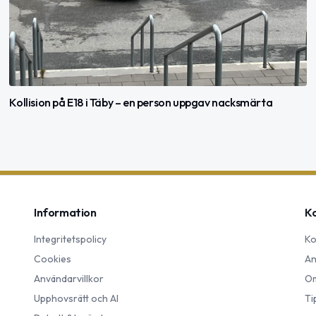
Kollision på E18 i Täby – en person uppgav nacksmärta
Information
K
Integritetspolicy
Ko
Cookies
An
Användarvillkor
Om
Upphovsrätt och AI
Ti