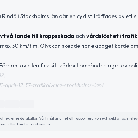
å Rindö i Stockholms län där en cyklist träffades av ett 
vt vållande till kroppsskada
och
vårdslöshet i trafik
r i max 30 km/tim. Olyckan skedde när ekipaget körde om
Föraren av bilen fick sitt körkort omhändertaget av poli
32.
11-april-12.37-trafikolycka-stockholms-lan/
externa datakällor. Vårt mål är alltid att rapportera korrekt, sakligt och relev
ontroller kan fel förekomma.