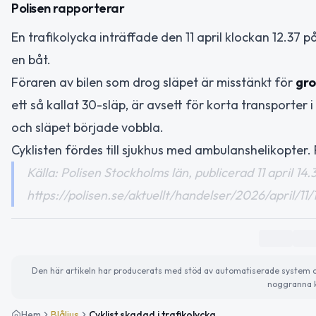
Polisen rapporterar
En trafikolycka inträffade den 11 april klockan 12.37 p
en båt.
Föraren av bilen som drog släpet är misstänkt för
gro
ett så kallat 30-släp, är avsett för korta transporte
och släpet började vobbla.
Cyklisten fördes till sjukhus med ambulanshelikopter. 
Källa: Polisen Stockholms län, publicerad 11 april 14.
https://polisen.se/aktuellt/handelser/2026/april/11/
Den här artikeln har producerats med stöd av automatiserade system och 
noggranna k
Hem
Blåljus
Cyklist skadad i trafikolycka på Rindö – förare misstänkt för grovt vållande