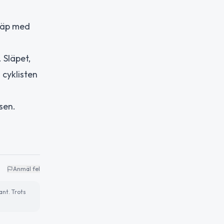
släp med
. Släpet,
 cyklisten
sen.
Anmäl fel
ant. Trots