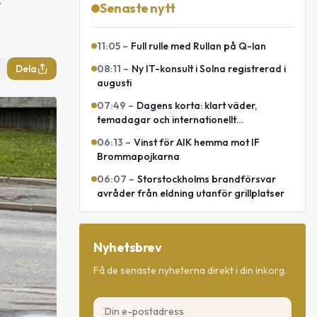
r
Senaste nytt
11:05
–
Full rulle med Rullan på Q-lan
Dela
08:11
–
Ny IT-konsult i Solna registrerad i
augusti
07:49
–
Dagens korta: klart väder,
temadagar och internationellt
försvarsavtal
06:13
–
Vinst för AIK hemma mot IF
Brommapojkarna
06:07
–
Storstockholms brandförsvar
avråder från eldning utanför grillplatser
Nyhetsbrev
Få de senaste nyheterna direkt i din inkorg.