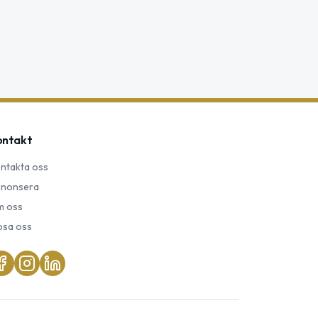
ontakt
ntakta oss
nonsera
 oss
psa oss