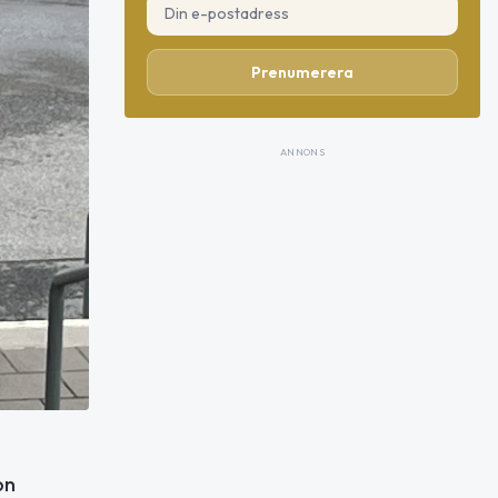
Prenumerera
ANNONS
on