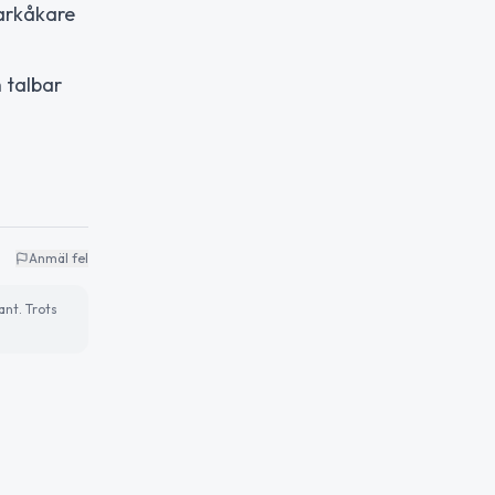
parkåkare
 talbar
Anmäl fel
ant. Trots