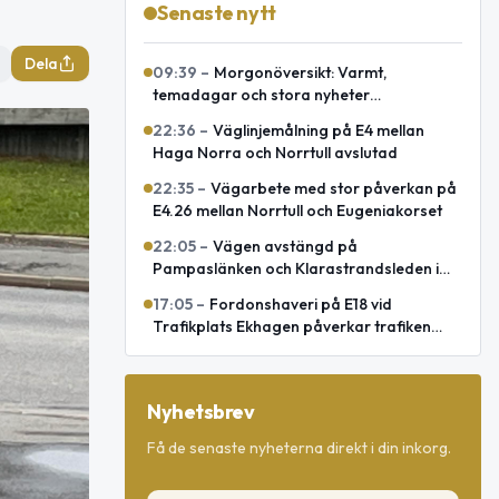
Senaste nytt
Dela
09:39
–
Morgonöversikt: Varmt,
temadagar och stora nyheter
internationellt
22:36
–
Väglinjemålning på E4 mellan
Haga Norra och Norrtull avslutad
22:35
–
Vägarbete med stor påverkan på
E4.26 mellan Norrtull och Eugeniakorset
22:05
–
Vägen avstängd på
Pampaslänken och Klarastrandsleden i
Stockholm
17:05
–
Fordonshaveri på E18 vid
Trafikplats Ekhagen påverkar trafiken
mot Norrtälje
Nyhetsbrev
Få de senaste nyheterna direkt i din inkorg.