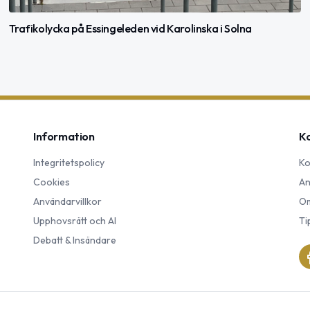
Trafikolycka på Essingeleden vid Karolinska i Solna
Information
K
Integritetspolicy
Ko
Cookies
An
Användarvillkor
Om
Upphovsrätt och AI
Ti
Debatt & Insändare