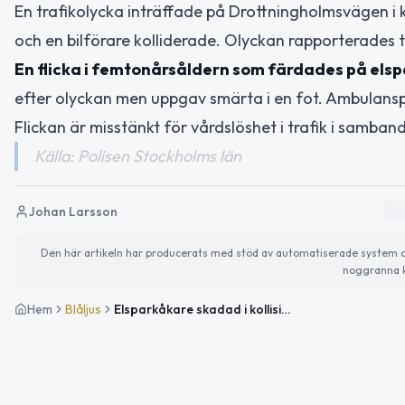
En trafikolycka inträffade på Drottningholmsvägen i
och en bilförare kolliderade. Olyckan rapporterades til
En flicka i femtonårsåldern som färdades på elsp
efter olyckan men uppgav smärta i en fot. Ambulans
Flickan är misstänkt för vårdslöshet i trafik i samba
Källa: Polisen Stockholms län
Johan Larsson
Den här artikeln har producerats med stöd av automatiserade system och 
noggranna k
Hem
Blåljus
Elsparkåkare skadad i kollision med bil i Stockholm