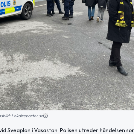
onsbild: Lokalreporter.se
t vid Sveaplan i Vasastan. Polisen utreder händelsen so