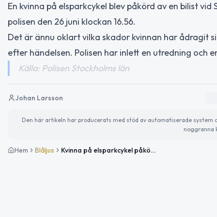
En kvinna på elsparkcykel blev påkörd av en bilist vid
polisen den 26 juni klockan 16.56.
Det är ännu oklart vilka skador kvinnan har ådragit s
efter händelsen. Polisen har inlett en utredning och
Källa: Polisen Stockholms län
Johan Larsson
Den här artikeln har producerats med stöd av automatiserade system och 
noggranna k
Hem
Blåljus
Kvinna på elsparkcykel påkörd i Vasastan – anmälan upprättad