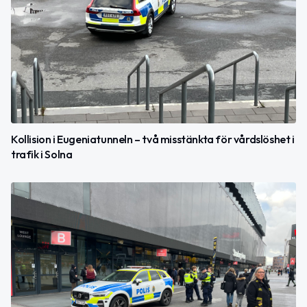
Kollision i Eugeniatunneln – två misstänkta för vårdslöshet i
trafik i Solna