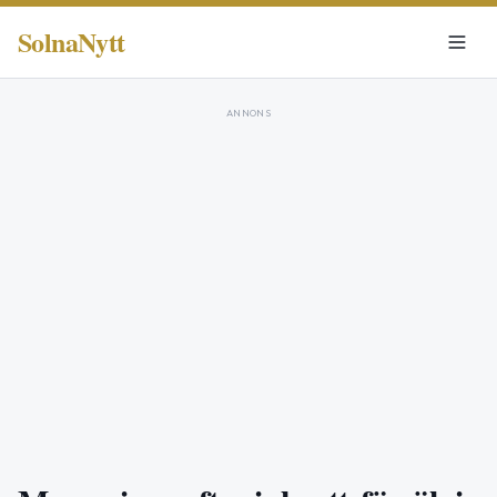
SolnaNytt
ANNONS