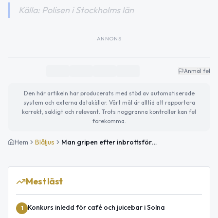
Källa: Polisen i Stockholms län
ANNONS
Anmäl fel
Den här artikeln har producerats med stöd av automatiserade
system och externa datakällor. Vårt mål är alltid att rapportera
korrekt, sakligt och relevant. Trots noggranna kontroller kan fel
förekomma.
Hem
Blåljus
Man gripen efter inbrottsförsök i Solna
Mest läst
Konkurs inledd för café och juicebar i Solna
1