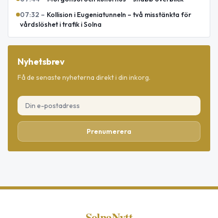
07:32
–
Kollision i Eugeniatunneln – två misstänkta för
vårdslöshet i trafik i Solna
Nyhetsbrev
Få de senaste nyheterna direkt i din inkorg.
Prenumerera
SolnaNytt