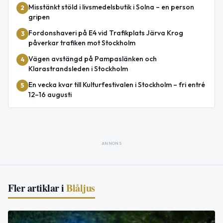
Misstänkt stöld i livsmedelsbutik i Solna – en person
2
gripen
Fordonshaveri på E4 vid Trafikplats Järva Krog
3
påverkar trafiken mot Stockholm
Vägen avstängd på Pampaslänken och
4
Klarastrandsleden i Stockholm
En vecka kvar till Kulturfestivalen i Stockholm – fri entré
5
12–16 augusti
ANNONS
Fler artiklar i
Blåljus