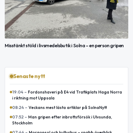
Misstänkt stöld i livsmedelsbutik i Solna – en person gripen
Senaste nytt
19:04
–
Fordonshaveri på E4 vid Trafikplats Haga Norra
i riktning mot Uppsala
08:24
–
Veckans mest lästa artiklar på SolnaNytt
07:52
–
Man gripen efter inbrottsförsök i Ulvsunda,
Stockholm
07:44
–
Morgonsol och kulturhus – snabb överblick