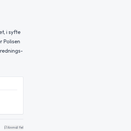
, i syfte
r Polisen
trednings-
Anmäl fel