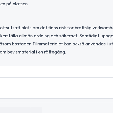
en på platsen
ttsutsatt plats om det finns risk för brottslig verksamhet
äkerställa allmän ordning och säkerhet. Samtidigt uppge
r, såsom bostäder. Filmmaterialet kan också användas i u
m bevismaterial i en rättegång.