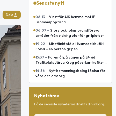
Senaste nytt
Dela
06:13
–
Vinst för AIK hemma mot IF
Brommapojkarna
06:07
–
Storstockholms brandförsvar
avråder från eldning utanför grillplatser
19:22
–
Misstänkt stöld i livsmedelsbutik i
Solna – en person gripen
15:37
–
Föremål på vägen på E4 vid
Trafikplats Järva Krog påverkar trafiken
mot Uppsala
14:36
–
Nytt bemanningsbolag i Solna för
vård och omsorg
Nyhetsbrev
Få de senaste nyheterna direkt i din inkorg.