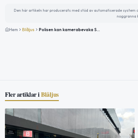
Den här artikeln har producerats med stöd av automatiserade system och 
noggranna k
Hem
Blåljus
Polisen kan kamerabevaka Solna med drönare den 14 maj
Fler artiklar i
Blåljus