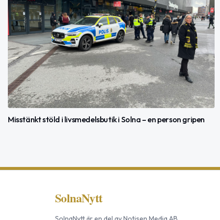
Misstänkt stöld i livsmedelsbutik i Solna – en person gripen
SolnaNytt
SolnaNytt
är en del av
Notisen Media AB