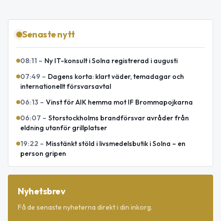
Senaste nytt
08:11
–
Ny IT-konsult i Solna registrerad i augusti
07:49
–
Dagens korta: klart väder, temadagar och
internationellt försvarsavtal
06:13
–
Vinst för AIK hemma mot IF Brommapojkarna
06:07
–
Storstockholms brandförsvar avråder från
eldning utanför grillplatser
19:22
–
Misstänkt stöld i livsmedelsbutik i Solna – en
person gripen
Nyhetsbrev
Få de senaste nyheterna direkt i din inkorg.