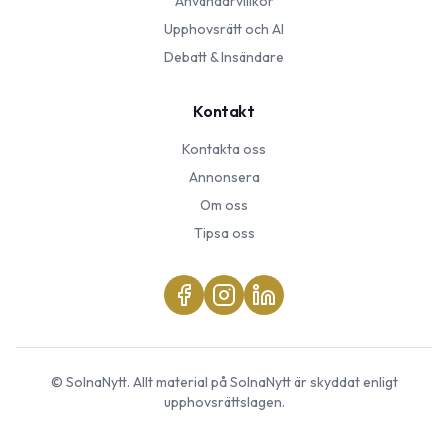
Användarvillkor
Upphovsrätt och AI
Debatt & Insändare
Kontakt
Kontakta oss
Annonsera
Om oss
Tipsa oss
©
SolnaNytt
. Allt material på
SolnaNytt
är skyddat enligt
upphovsrättslagen.