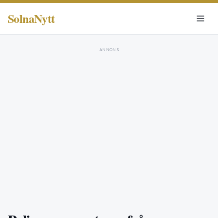
SolnaNytt
ANNONS