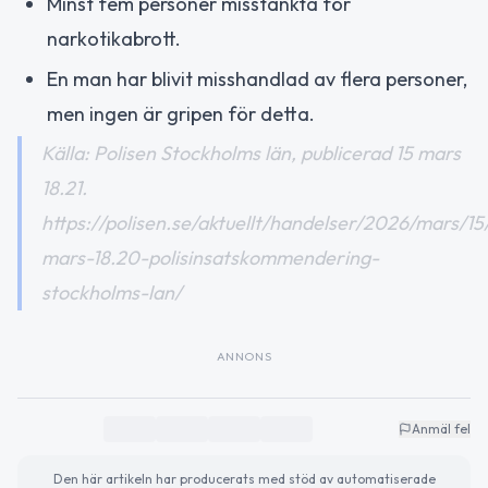
Minst fem personer misstänkta för
narkotikabrott.
En man har blivit misshandlad av flera personer,
men ingen är gripen för detta.
Källa: Polisen Stockholms län, publicerad 15 mars
18.21.
https://polisen.se/aktuellt/handelser/2026/mars/15
mars-18.20-polisinsatskommendering-
stockholms-lan/
ANNONS
Anmäl fel
Den här artikeln har producerats med stöd av automatiserade