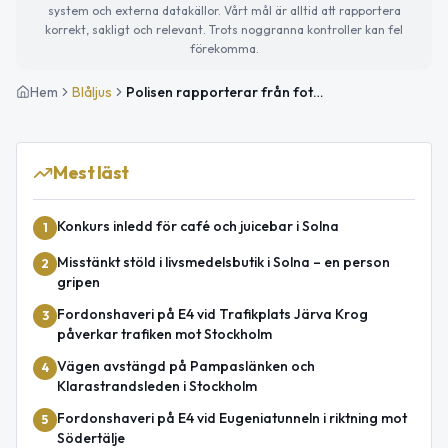
system och externa datakällor. Vårt mål är alltid att rapportera
korrekt, sakligt och relevant. Trots noggranna kontroller kan fel
förekomma.
Hem
Blåljus
Polisen rapporterar från fotbollsderbyt på 3Arena – flera misstänkta brott
Mest läst
Konkurs inledd för café och juicebar i Solna
1
Misstänkt stöld i livsmedelsbutik i Solna – en person
2
gripen
Fordonshaveri på E4 vid Trafikplats Järva Krog
3
påverkar trafiken mot Stockholm
Vägen avstängd på Pampaslänken och
4
Klarastrandsleden i Stockholm
Fordonshaveri på E4 vid Eugeniatunneln i riktning mot
5
Södertälje