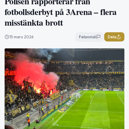
Polisen rapporterar från
fotbollsderbyt på 3Arena – flera
misstänkta brott
15 mars 2026
Felanmäl
Dela