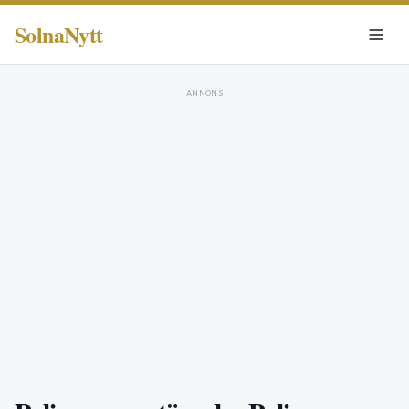
SolnaNytt
ANNONS