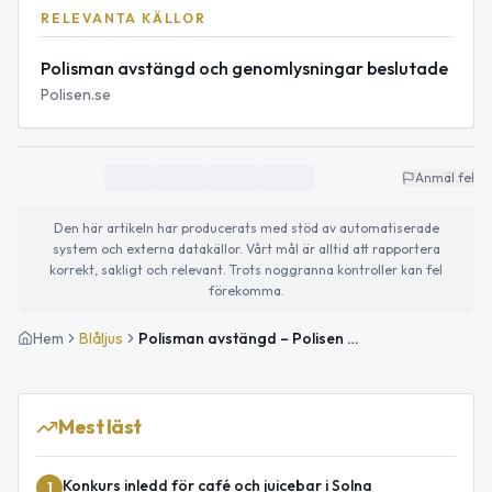
RELEVANTA KÄLLOR
Polisman avstängd och genomlysningar beslutade
Polisen.se
Anmäl fel
Den här artikeln har producerats med stöd av automatiserade
system och externa datakällor. Vårt mål är alltid att rapportera
korrekt, sakligt och relevant. Trots noggranna kontroller kan fel
förekomma.
Hem
Blåljus
Polisman avstängd – Polisen inleder två genomlysningar av säkerhetsarbetet
Mest läst
Konkurs inledd för café och juicebar i Solna
1