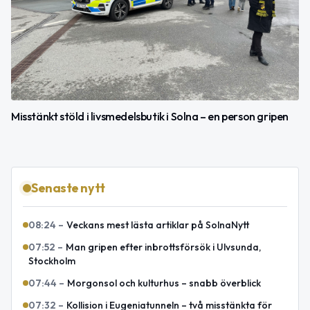
Misstänkt stöld i livsmedelsbutik i Solna – en person gripen
Senaste nytt
08:24
–
Veckans mest lästa artiklar på SolnaNytt
07:52
–
Man gripen efter inbrottsförsök i Ulvsunda,
Stockholm
07:44
–
Morgonsol och kulturhus – snabb överblick
07:32
–
Kollision i Eugeniatunneln – två misstänkta för