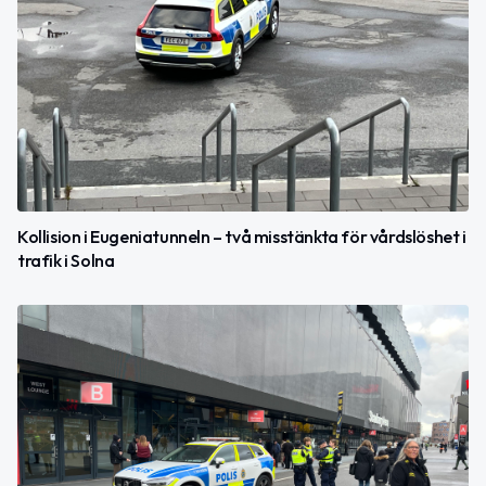
Kollision i Eugeniatunneln – två misstänkta för vårdslöshet i
trafik i Solna