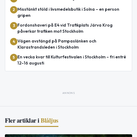
Misstänkt stöld i livsmedelsbutik i Solna – en person
2
gripen
Fordonshaveri på E4 vid Trafikplats Järva Krog
3
påverkar trafiken mot Stockholm
Vägen avstängd på Pampaslänken och
4
Klarastrandsleden i Stockholm
En vecka kvar till Kulturfestivalen i Stockholm – fri entré
5
12–16 augusti
ANNONS
Fler artiklar i
Blåljus