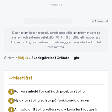
ANNONS
Anmäl fel
Den här artikeln har producerats med stöd av automatiserade
system och externa datakällor. Vårt mål är alltid att rapportera
korrekt, sakligt och relevant. Trots noggranna kontroller kan fel
förekomma.
Hem
Blåljus
Skadegörelse i Gröndal – glasruta krossad i port
Mest läst
Konkurs inledd för café och juicebar i Solna
1
Ny aktör i Solna satsar på funktionella drycker
2
Anmäl dig till Solna kulturskola – kursstart i augusti
3