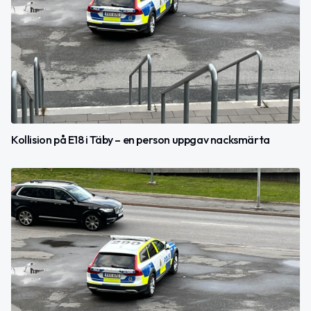
Kollision på E18 i Täby – en person uppgav nacksmärta