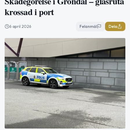
Skadegörelse i Gröndal – glasruta
krossad i port
6 april 2026
Felanmäl
Dela