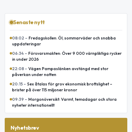
Senaste nytt
08:02
–
Fredagskollen: Öl, sommarväder och snabba
uppdateringar
06:34
–
Försvarsmakten: Över 9 000 värnpliktiga rycker
in under 2026
22:08
–
Vägen Pampaslänken avstängd med stor
påverkan under natten
20:15
–
Sex åtalas för grov ekonomisk brottslighet –
brister på över 115 miljoner kronor
09:39
–
Morgonöversikt: Varmt, temadagar och stora
nyheter internationellt
Nyhetsbrev