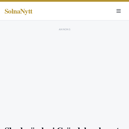
SolnaNytt
ANNONS