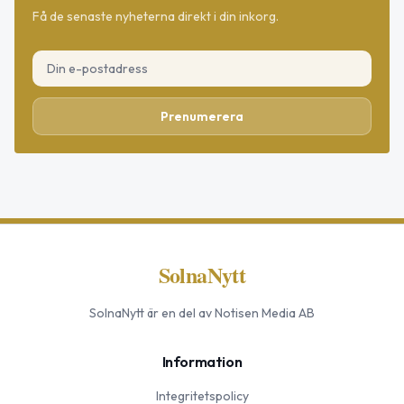
Få de senaste nyheterna direkt i din inkorg.
Prenumerera
SolnaNytt
SolnaNytt
är en del av Notisen Media AB
Information
Integritetspolicy