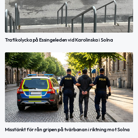
Trafikolycka på Essingeleden vid Karolinska i Solna
Misstänkt för rån gripen på tvärbanan i riktning mot Solna