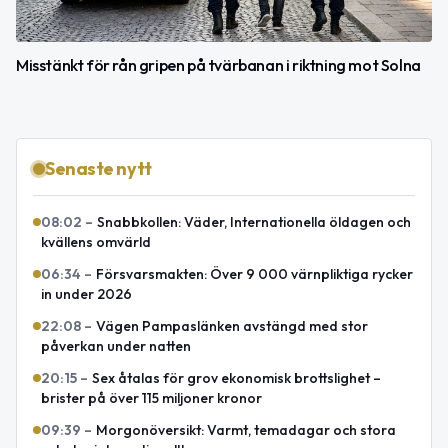
Misstänkt för rån gripen på tvärbanan i riktning mot Solna
Senaste nytt
08:02
–
Snabbkollen: Väder, Internationella öldagen och
kvällens omvärld
06:34
–
Försvarsmakten: Över 9 000 värnpliktiga rycker
in under 2026
22:08
–
Vägen Pampaslänken avstängd med stor
påverkan under natten
20:15
–
Sex åtalas för grov ekonomisk brottslighet –
brister på över 115 miljoner kronor
09:39
–
Morgonöversikt: Varmt, temadagar och stora