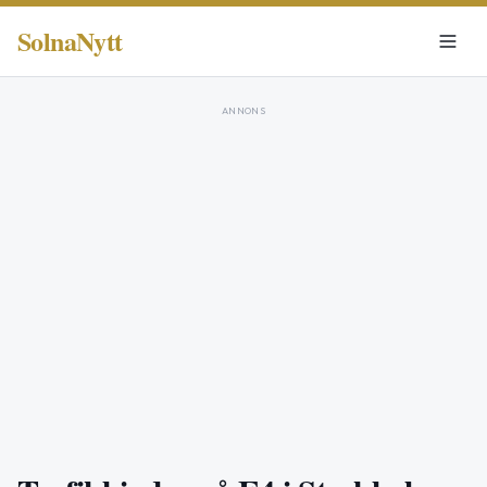
SolnaNytt
ANNONS