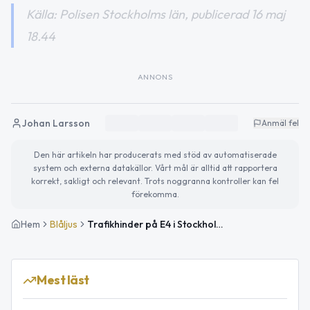
Källa: Polisen Stockholms län, publicerad 16 maj
18.44
ANNONS
Johan Larsson
Anmäl fel
Den här artikeln har producerats med stöd av automatiserade
system och externa datakällor. Vårt mål är alltid att rapportera
korrekt, sakligt och relevant. Trots noggranna kontroller kan fel
förekomma.
Hem
Blåljus
Trafikhinder på E4 i Stockholm efter att bilist satt upp banderoll
Mest läst