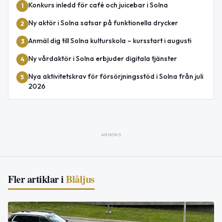
Konkurs inledd för café och juicebar i Solna
1
Ny aktör i Solna satsar på funktionella drycker
2
Anmäl dig till Solna kulturskola – kursstart i augusti
3
Ny vårdaktör i Solna erbjuder digitala tjänster
4
Nya aktivitetskrav för försörjningsstöd i Solna från juli
5
2026
ANNONS
Fler artiklar i
Blåljus