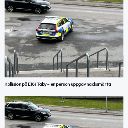
Kollision på E18 i Täby – en person uppgav nacksmärta