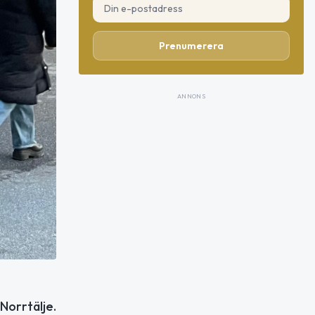
Prenumerera
ANNONS
 Norrtälje.