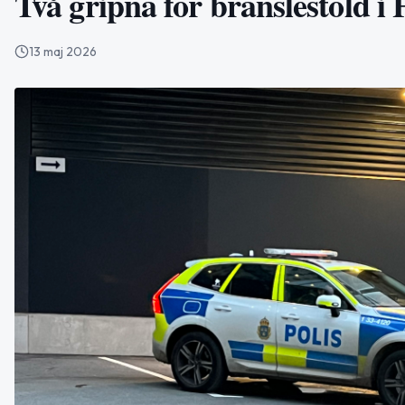
Två gripna för bränslestöld i 
13 maj 2026