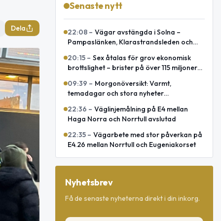
Senaste nytt
Dela
22:08
–
Vägar avstängda i Solna –
Pampaslänken, Klarastrandsleden och
Klaratunneln
20:15
–
Sex åtalas för grov ekonomisk
brottslighet – brister på över 115 miljoner
kronor
09:39
–
Morgonöversikt: Varmt,
temadagar och stora nyheter
internationellt
22:36
–
Väglinjemålning på E4 mellan
Haga Norra och Norrtull avslutad
22:35
–
Vägarbete med stor påverkan på
E4.26 mellan Norrtull och Eugeniakorset
Nyhetsbrev
Få de senaste nyheterna direkt i din inkorg.