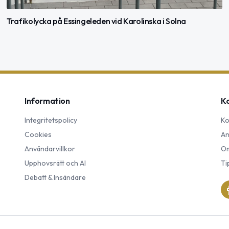
Trafikolycka på Essingeleden vid Karolinska i Solna
Information
K
Integritetspolicy
Ko
Cookies
An
Användarvillkor
Om
Upphovsrätt och AI
Ti
Debatt & Insändare