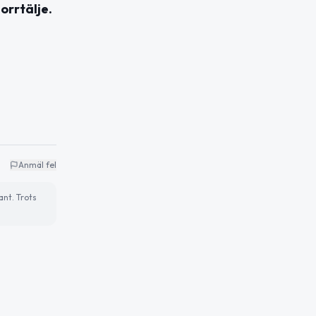
orrtälje.
Anmäl fel
ant. Trots