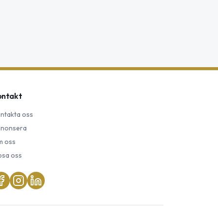
ontakt
ntakta oss
nonsera
 oss
psa oss