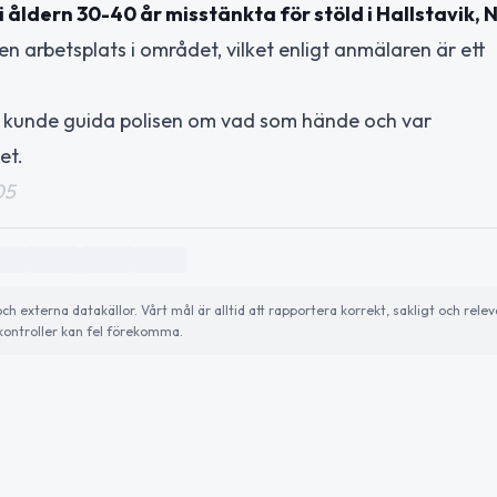
i åldern 30-40 år misstänkta för stöld i Hallstavik, N
en arbetsplats i området, vilket enligt anmälaren är ett
h kunde guida polisen om vad som hände och var
et.
05
externa datakällor. Vårt mål är alltid att rapportera korrekt, sakligt och relev
ontroller kan fel förekomma.