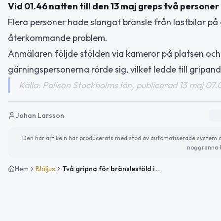
Vid 01.46 natten till den 13 maj greps två personer 
Flera personer hade slangat bränsle från lastbilar på 
återkommande problem.
Anmälaren följde stölden via kameror på platsen oc
gärningspersonerna rörde sig, vilket ledde till gripand
Källa: Polisen Stockholms län, publicerad 13 maj 07.
Johan Larsson
Den här artikeln har producerats med stöd av automatiserade system och 
noggranna k
Hem
Blåljus
Två gripna för bränslestöld i Hallstavik, Norrtälje