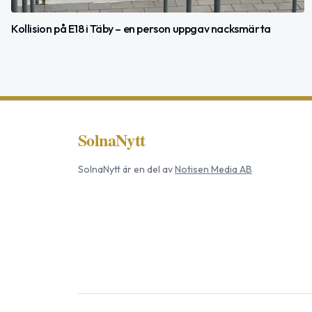
Kollision på E18 i Täby – en person uppgav nacksmärta
SolnaNytt
SolnaNytt
är en del av
Notisen Media AB