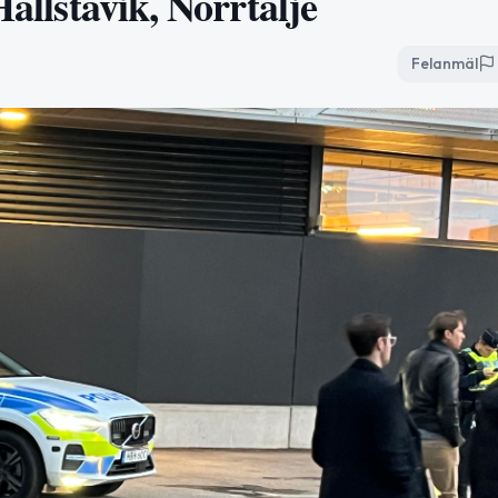
Hallstavik, Norrtälje
Felanmäl