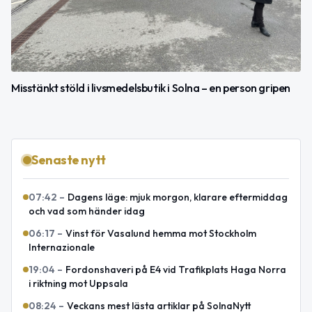
Misstänkt stöld i livsmedelsbutik i Solna – en person gripen
Senaste nytt
07:42
–
Dagens läge: mjuk morgon, klarare eftermiddag
och vad som händer idag
06:17
–
Vinst för Vasalund hemma mot Stockholm
Internazionale
19:04
–
Fordonshaveri på E4 vid Trafikplats Haga Norra
i riktning mot Uppsala
08:24
–
Veckans mest lästa artiklar på SolnaNytt