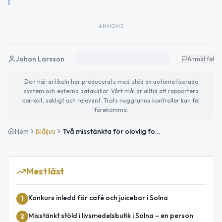
ANNONS
Johan Larsson
Anmäl fel
Den här artikeln har producerats med stöd av automatiserade
system och externa datakällor. Vårt mål är alltid att rapportera
korrekt, sakligt och relevant. Trots noggranna kontroller kan fel
förekomma.
Hem
Blåljus
Två misstänkta för olovlig fotografering vid skyddsobjekt i Solna
Mest läst
Konkurs inledd för café och juicebar i Solna
1
Misstänkt stöld i livsmedelsbutik i Solna – en person
2