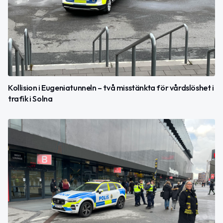
Kollision i Eugeniatunneln – två misstänkta för vårdslöshet i
trafik i Solna