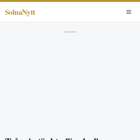
SolnaNytt
ANNONS