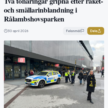
Två tonåringar gripna efter raket-
och smällarinblandning i
Rålambshovsparken
30 april 2026
Felanmäl
Dela