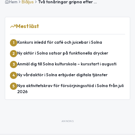
Hem
Blåljus
Två tonåringar gripna efter raket- och smällarinblandning i Rålambshovsparken
Mest läst
Konkurs inledd för café och juicebar i Solna
1
Ny aktör i Solna satsar på funktionella drycker
2
Anmäl dig till Solna kulturskola – kursstart i augusti
3
Ny vårdaktör i Solna erbjuder digitala tjänster
4
Nya aktivitetskrav för försörjningsstöd i Solna från juli
5
2026
ANNONS