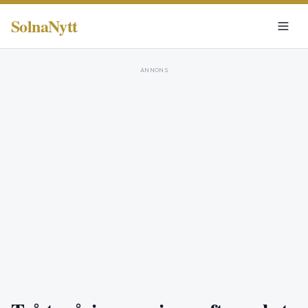
SolnaNytt
ANNONS