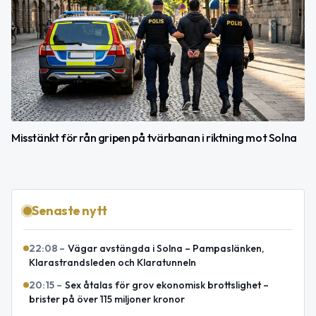
Misstänkt för rån gripen på tvärbanan i riktning mot Solna
Senaste nytt
22:08
–
Vägar avstängda i Solna – Pampaslänken,
Klarastrandsleden och Klaratunneln
20:15
–
Sex åtalas för grov ekonomisk brottslighet –
brister på över 115 miljoner kronor