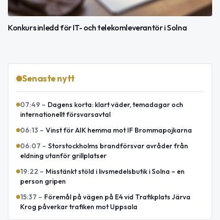
Konkurs inledd för IT- och telekomleverantör i Solna
Senaste nytt
07:49
–
Dagens korta: klart väder, temadagar och
internationellt försvarsavtal
06:13
–
Vinst för AIK hemma mot IF Brommapojkarna
06:07
–
Storstockholms brandförsvar avråder från
eldning utanför grillplatser
19:22
–
Misstänkt stöld i livsmedelsbutik i Solna – en
person gripen
15:37
–
Föremål på vägen på E4 vid Trafikplats Järva
Krog påverkar trafiken mot Uppsala