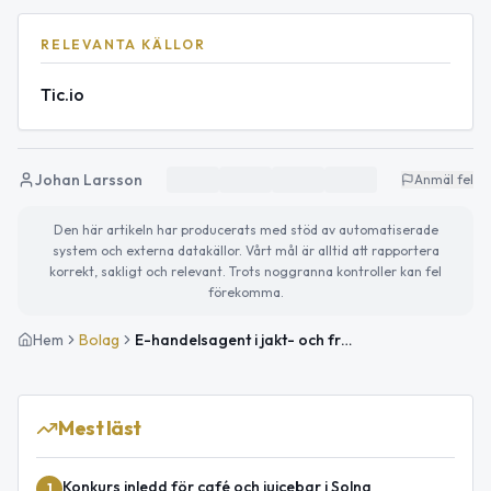
RELEVANTA KÄLLOR
Tic.io
Johan Larsson
Anmäl fel
Den här artikeln har producerats med stöd av automatiserade
system och externa datakällor. Vårt mål är alltid att rapportera
korrekt, sakligt och relevant. Trots noggranna kontroller kan fel
förekomma.
Hem
Bolag
E-handelsagent i jakt- och friluftsliv går i konkurs
Mest läst
Konkurs inledd för café och juicebar i Solna
1