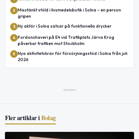
Misstänkt stöld i livsmedelsbutik i Solna – en person
2
gripen
Ny aktör i Solna satsar på funktionella drycker
3
Fordonshaveri på E4 vid Trafikplats Järva Krog
4
påverkar trafiken mot Stockholm
Nya aktivitetskrav för försörjningsstöd i Solna från juli
5
2026
ANNONS
Fler artiklar i
Bolag