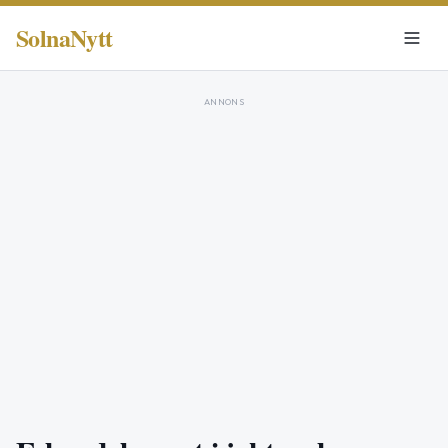
SolnaNytt
ANNONS