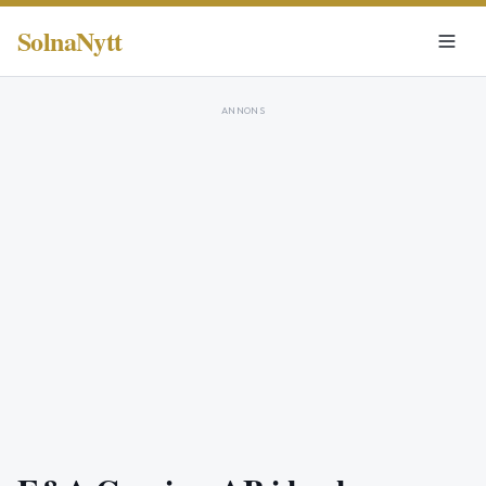
SolnaNytt
ANNONS