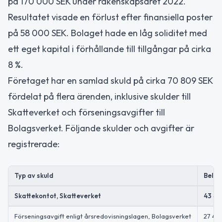
på 170 000 SEK under räkenskapsåret 2022.
Resultatet visade en förlust efter finansiella poster
på 58 000 SEK. Bolaget hade en låg soliditet med
ett eget kapital i förhållande till tillgångar på cirka
8 %.
Företaget har en samlad skuld på cirka 70 809 SEK
fördelat på flera ärenden, inklusive skulder till
Skatteverket och förseningsavgifter till
Bolagsverket. Följande skulder och avgifter är
registrerade:
Typ av skuld
Belop
Skattekontot, Skatteverket
43 40
Förseningsavgift enligt årsredovisningslagen, Bolagsverket
27 40