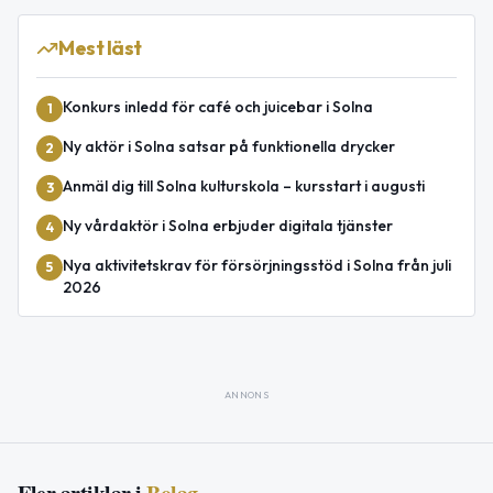
Mest läst
Konkurs inledd för café och juicebar i Solna
1
Ny aktör i Solna satsar på funktionella drycker
2
Anmäl dig till Solna kulturskola – kursstart i augusti
3
Ny vårdaktör i Solna erbjuder digitala tjänster
4
Nya aktivitetskrav för försörjningsstöd i Solna från juli
5
2026
ANNONS