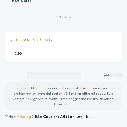
koncern
ANNONS
RELEVANTA KÄLLOR
Tic.io
Anmäl fel
Den här artikeln har producerats med stöd av automatiserade
system och externa datakällor. Vårt mål är alltid att rapportera
korrekt, sakligt och relevant. Trots noggranna kontroller kan fel
förekomma.
Hem
Bolag
E&A Couriers AB i konkurs - bud- och kurirverksamhet