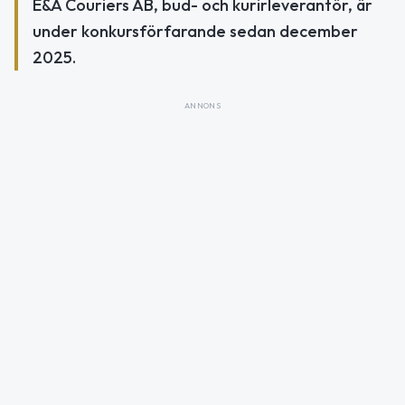
E&A Couriers AB, bud- och kurirleverantör, är
under konkursförfarande sedan december
2025.
ANNONS