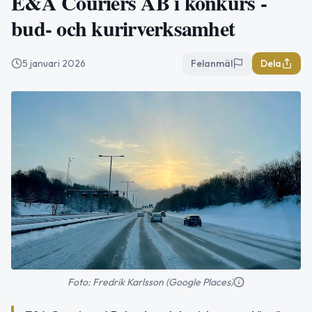
E&A Couriers AB i konkurs -
bud- och kurirverksamhet
5 januari 2026
Felanmäl
Dela
Foto: Fredrik Karlsson (Google Places)