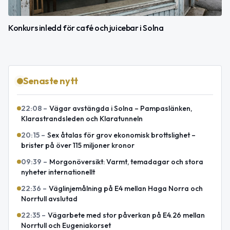
Konkurs inledd för café och juicebar i Solna
Senaste nytt
22:08
–
Vägar avstängda i Solna – Pampaslänken,
Klarastrandsleden och Klaratunneln
20:15
–
Sex åtalas för grov ekonomisk brottslighet –
brister på över 115 miljoner kronor
09:39
–
Morgonöversikt: Varmt, temadagar och stora
nyheter internationellt
22:36
–
Väglinjemålning på E4 mellan Haga Norra och
Norrtull avslutad
22:35
–
Vägarbete med stor påverkan på E4.26 mellan
Norrtull och Eugeniakorset