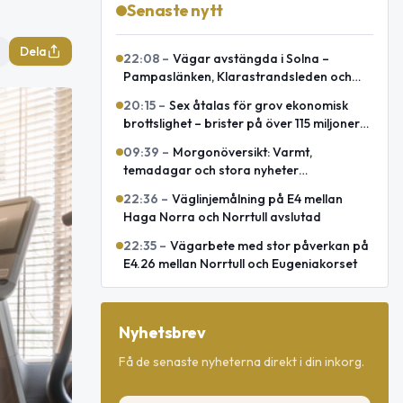
Senaste nytt
Dela
22:08
–
Vägar avstängda i Solna –
Pampaslänken, Klarastrandsleden och
Klaratunneln
20:15
–
Sex åtalas för grov ekonomisk
brottslighet – brister på över 115 miljoner
kronor
09:39
–
Morgonöversikt: Varmt,
temadagar och stora nyheter
internationellt
22:36
–
Väglinjemålning på E4 mellan
Haga Norra och Norrtull avslutad
22:35
–
Vägarbete med stor påverkan på
E4.26 mellan Norrtull och Eugeniakorset
Nyhetsbrev
Få de senaste nyheterna direkt i din inkorg.