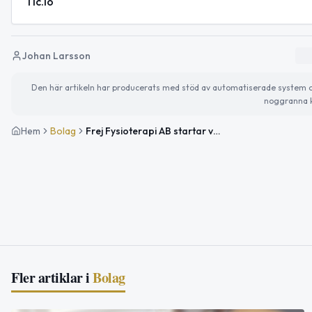
Tic.io
Johan Larsson
Den här artikeln har producerats med stöd av automatiserade system och 
noggranna k
Hem
Bolag
Frej Fysioterapi AB startar verksamhet inom rehabilitering
Fler artiklar i
Bolag