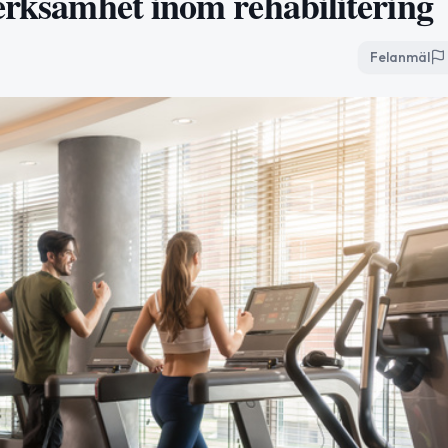
verksamhet inom rehabilitering
Felanmäl