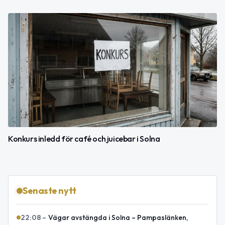
Konkurs inledd för café och juicebar i Solna
Senaste nytt
22:08
–
Vägar avstängda i Solna – Pampaslänken,