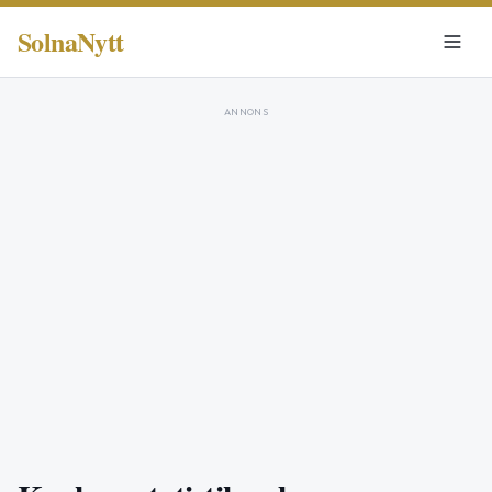
SolnaNytt
ANNONS