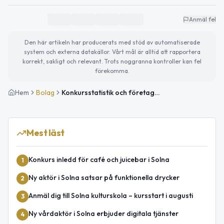
Anmäl fel
Den här artikeln har producerats med stöd av automatiserade
system och externa datakällor. Vårt mål är alltid att rapportera
korrekt, sakligt och relevant. Trots noggranna kontroller kan fel
förekomma.
Hem
Bolag
Konkursstatistik och företagsöversikt i Solna och Stockholms län – december 2025
Mest läst
Konkurs inledd för café och juicebar i Solna
1
Ny aktör i Solna satsar på funktionella drycker
2
Anmäl dig till Solna kulturskola – kursstart i augusti
3
Ny vårdaktör i Solna erbjuder digitala tjänster
4