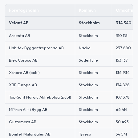
Företagsnamn
Kommun
Omsättning
Velant AB
Stockholm
314 340
Arcenta AB
Stockholm
310 115
Habitek Byggentreprenad AB
Nacka
237 880
Biex Corpsa AB
Södertälje
153 137
Xshore AB (publ)
Stockholm
136 934
XBP Europe AB
Stockholm
134 828
TopRight Nordic Aktiebolag (publ)
Stockholm
107 378
MPiran Allt i Bygg AB
Stockholm
66 414
Gustomera AB
Stockholm
50 495
Bonitet Mälardalen AB
Tyresö
34 541