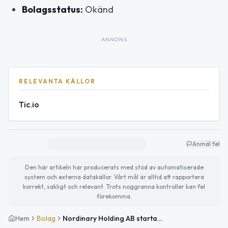
Bolagsstatus:
Okänd
ANNONS
RELEVANTA KÄLLOR
Tic.io
Anmäl fel
Den här artikeln har producerats med stöd av automatiserade
system och externa datakällor. Vårt mål är alltid att rapportera
korrekt, sakligt och relevant. Trots noggranna kontroller kan fel
förekomma.
Hem
Bolag
Nordinary Holding AB startar med fokus på konsultandelar