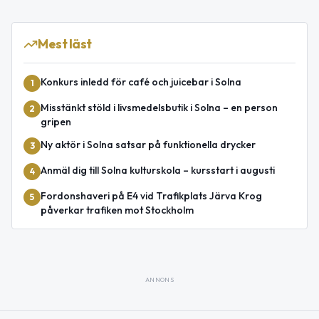
Mest läst
Konkurs inledd för café och juicebar i Solna
1
Misstänkt stöld i livsmedelsbutik i Solna – en person
2
gripen
Ny aktör i Solna satsar på funktionella drycker
3
Anmäl dig till Solna kulturskola – kursstart i augusti
4
Fordonshaveri på E4 vid Trafikplats Järva Krog
5
påverkar trafiken mot Stockholm
ANNONS