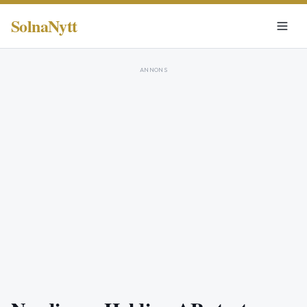
SolnaNytt
ANNONS