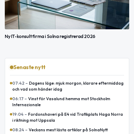
Ny IT-konsultfirma i Solna registrerad 2026
Senaste nytt
07:42
–
Dagens läge: mjuk morgon, klarare eftermiddag
och vad som händer idag
06:17
–
Vinst för Vasalund hemma mot Stockholm
Internazionale
19:04
–
Fordonshaveri på E4 vid Trafikplats Haga Norra
i riktning mot Uppsala
08:24
–
Veckans mest lästa artiklar på SolnaNytt