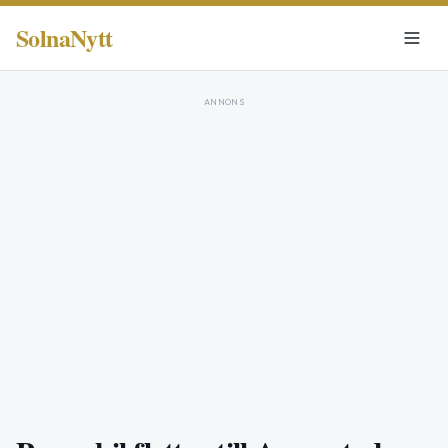
SolnaNytt
ANNONS