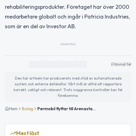
rehabiliteringsprodukter. Företaget har över 2000
medarbetare globalt och ingår i Patricia Industries,
som är en del av Investor AB.
ANNONS
Anmäl fel
Den här artikeln har producerats med stöd av automatiserade
system och externa datakällor. Vårt mål är alltid att rapportera
korrekt, sakligt och relevant. Trots noggranna kontroller kan fel
förekomma.
Hem
Bolag
Permobil flyttar till Arenastaden – samlar 150 medarbetare i nytt huvudkontor
Mest läst