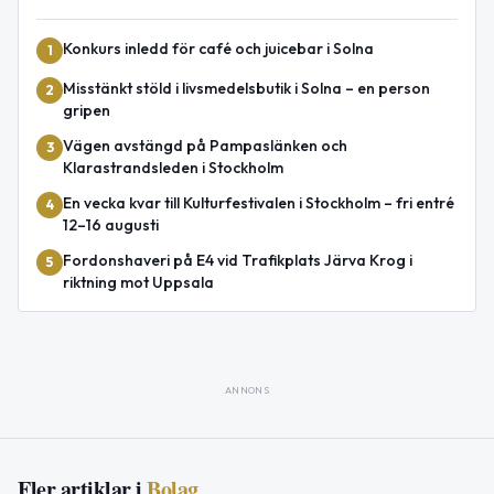
Konkurs inledd för café och juicebar i Solna
1
Misstänkt stöld i livsmedelsbutik i Solna – en person
2
gripen
Vägen avstängd på Pampaslänken och
3
Klarastrandsleden i Stockholm
En vecka kvar till Kulturfestivalen i Stockholm – fri entré
4
12–16 augusti
Fordonshaveri på E4 vid Trafikplats Järva Krog i
5
riktning mot Uppsala
ANNONS
Fler artiklar i
Bolag