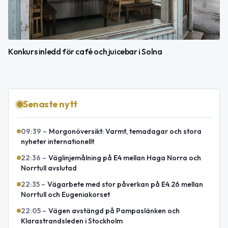
Konkurs inledd för café och juicebar i Solna
Senaste nytt
09:39
–
Morgonöversikt: Varmt, temadagar och stora
nyheter internationellt
22:36
–
Väglinjemålning på E4 mellan Haga Norra och
Norrtull avslutad
22:35
–
Vägarbete med stor påverkan på E4.26 mellan
Norrtull och Eugeniakorset
22:05
–
Vägen avstängd på Pampaslänken och
Klarastrandsleden i Stockholm