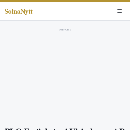
SolnaNytt
ANNONS