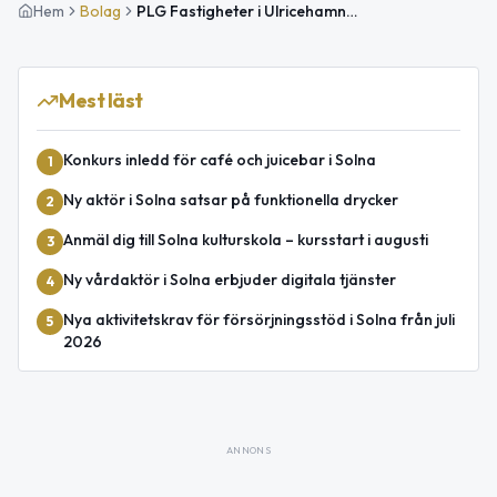
Hem
Bolag
PLG Fastigheter i Ulricehamn AB – Nystartat holdingbolag
Mest läst
Konkurs inledd för café och juicebar i Solna
1
Ny aktör i Solna satsar på funktionella drycker
2
Anmäl dig till Solna kulturskola – kursstart i augusti
3
Ny vårdaktör i Solna erbjuder digitala tjänster
4
Nya aktivitetskrav för försörjningsstöd i Solna från juli
5
2026
ANNONS