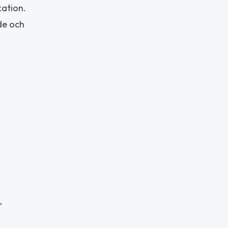
kation.
de och
,