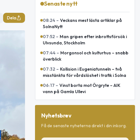
Senaste nytt
Dela
08:24
–
Veckans mest lästa artiklar på
SolnaNytt
07:52
–
Man gripen efter inbrottsförsök i
Ulvsunda, Stockholm
07:44
–
Morgonsol och kulturhus – snabb
överblick
07:32
–
Kollision i Eugeniatunneln – två
misstänkta för vårdslöshet i trafik i Solna
06:17
–
Vinst borta mot Örgryte – AIK
vann på Gamla Ullevi
Nyhetsbrev
Få de senaste nyheterna direkt i din inkorg.