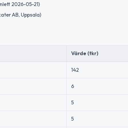
nlett 2026-05-21)
ater AB, Uppsala)
Värde (tkr)
142
6
5
5