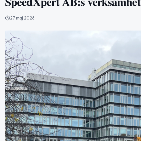
SpeedXpert AB:s verksamhet
27 maj 2026