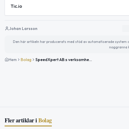
Tic.io
Johan Larsson
Den här artikeln har producerats med stöd av automatiserade system och 
noggranna k
Hem
Bolag
SpeedXpert AB:s verksamhet och konkurs
Fler artiklar i
Bolag