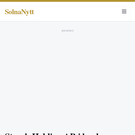
SolnaNytt
ANNONS