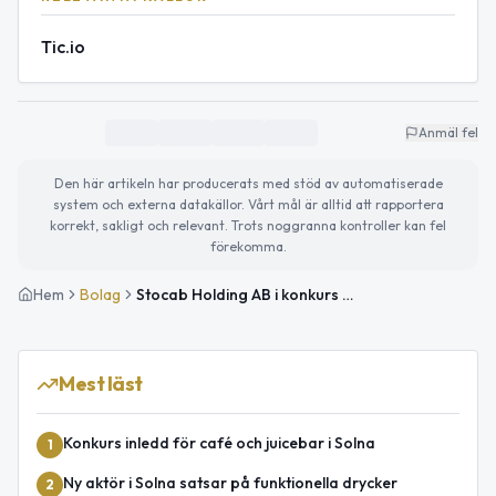
Tic.io
Anmäl fel
Den här artikeln har producerats med stöd av automatiserade
system och externa datakällor. Vårt mål är alltid att rapportera
korrekt, sakligt och relevant. Trots noggranna kontroller kan fel
förekomma.
Hem
Bolag
Stocab Holding AB i konkurs efter taxiverksamhet
Mest läst
Konkurs inledd för café och juicebar i Solna
1
Ny aktör i Solna satsar på funktionella drycker
2