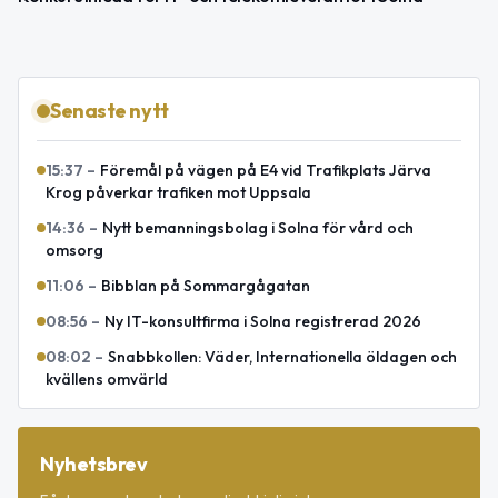
Senaste nytt
15:37
–
Föremål på vägen på E4 vid Trafikplats Järva
Krog påverkar trafiken mot Uppsala
14:36
–
Nytt bemanningsbolag i Solna för vård och
omsorg
11:06
–
Bibblan på Sommargågatan
08:56
–
Ny IT-konsultfirma i Solna registrerad 2026
08:02
–
Snabbkollen: Väder, Internationella öldagen och
kvällens omvärld
Nyhetsbrev