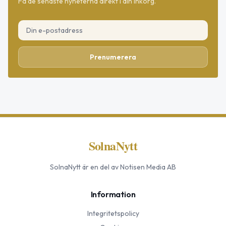
Få de senaste nyheterna direkt i din inkorg.
Prenumerera
SolnaNytt
SolnaNytt
är en del av Notisen Media AB
Information
Integritetspolicy