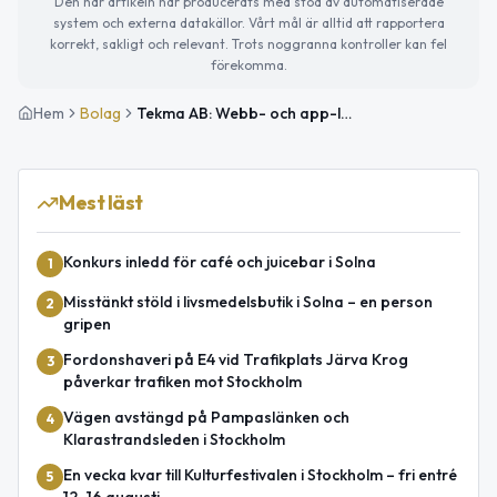
Den här artikeln har producerats med stöd av automatiserade
system och externa datakällor. Vårt mål är alltid att rapportera
korrekt, sakligt och relevant. Trots noggranna kontroller kan fel
förekomma.
Hem
Bolag
Tekma AB: Webb- och app-lösningar i konkurs
Mest läst
Konkurs inledd för café och juicebar i Solna
1
Misstänkt stöld i livsmedelsbutik i Solna – en person
2
gripen
Fordonshaveri på E4 vid Trafikplats Järva Krog
3
påverkar trafiken mot Stockholm
Vägen avstängd på Pampaslänken och
4
Klarastrandsleden i Stockholm
En vecka kvar till Kulturfestivalen i Stockholm – fri entré
5