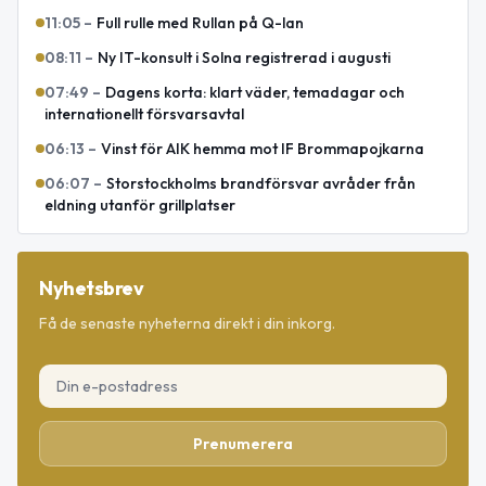
11:05
–
Full rulle med Rullan på Q-lan
08:11
–
Ny IT-konsult i Solna registrerad i augusti
07:49
–
Dagens korta: klart väder, temadagar och
internationellt försvarsavtal
06:13
–
Vinst för AIK hemma mot IF Brommapojkarna
06:07
–
Storstockholms brandförsvar avråder från
eldning utanför grillplatser
Nyhetsbrev
Få de senaste nyheterna direkt i din inkorg.
Prenumerera