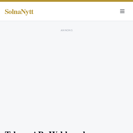
SolnaNytt
ANNONS