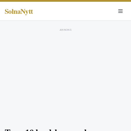
SolnaNytt
ANNONS