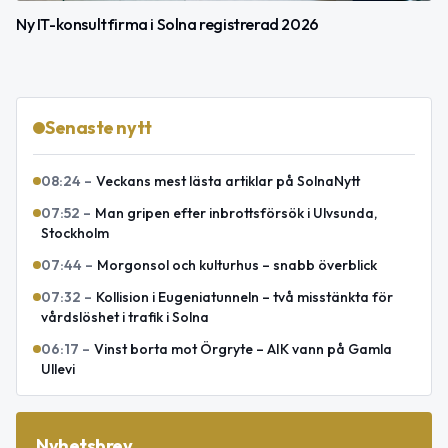
Ny IT-konsultfirma i Solna registrerad 2026
Senaste nytt
08:24
–
Veckans mest lästa artiklar på SolnaNytt
07:52
–
Man gripen efter inbrottsförsök i Ulvsunda,
Stockholm
07:44
–
Morgonsol och kulturhus – snabb överblick
07:32
–
Kollision i Eugeniatunneln – två misstänkta för
vårdslöshet i trafik i Solna
06:17
–
Vinst borta mot Örgryte – AIK vann på Gamla
Ullevi
Nyhetsbrev