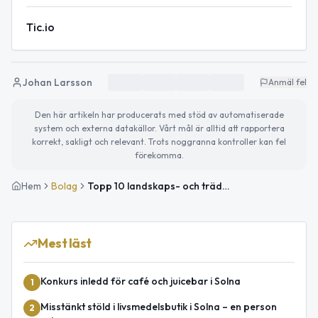
Tic.io
Johan Larsson
Anmäl fel
Den här artikeln har producerats med stöd av automatiserade
system och externa datakällor. Vårt mål är alltid att rapportera
korrekt, sakligt och relevant. Trots noggranna kontroller kan fel
förekomma.
Hem
Bolag
Topp 10 landskaps- och trädgårdsbolag i Solna
Mest läst
Konkurs inledd för café och juicebar i Solna
1
Misstänkt stöld i livsmedelsbutik i Solna – en person
2