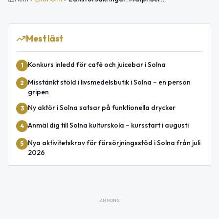
Mest läst
Konkurs inledd för café och juicebar i Solna
1
Misstänkt stöld i livsmedelsbutik i Solna – en person
2
gripen
Ny aktör i Solna satsar på funktionella drycker
3
Anmäl dig till Solna kulturskola – kursstart i augusti
4
Nya aktivitetskrav för försörjningsstöd i Solna från juli
5
2026
ANNONS