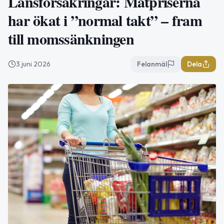
Länsförsäkringar: Matpriserna
har ökat i ”normal takt” – fram
till momssänkningen
3 juni 2026
Felanmäl
Dela