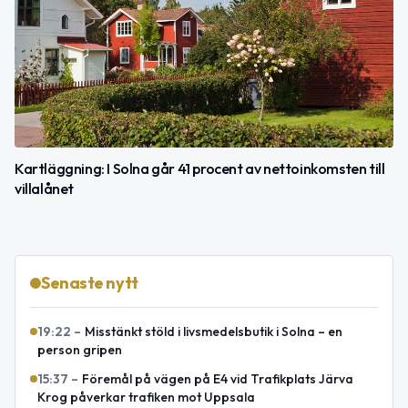
Kartläggning: I Solna går 41 procent av nettoinkomsten till
villalånet
Senaste nytt
19:22
–
Misstänkt stöld i livsmedelsbutik i Solna – en
person gripen
15:37
–
Föremål på vägen på E4 vid Trafikplats Järva
Krog påverkar trafiken mot Uppsala