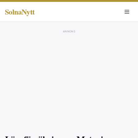
SolnaNytt
ANNONS