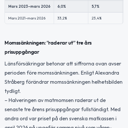
Mars 2023–mars 2026
6,0%
5,7%
Mars 2021–mars 2026
33,2%
23,4%
3
Momssänkningen: ”raderar ut” tre års
prisuppgångar
Länsförsäkringar betonar att siffrorna ovan avser
perioden före momssänkningen. Enligt Alexandra
Stråberg förändrar momssänkningen helhetsbilden
tydligt.
– Halveringen av matmomsen raderar ut de
senaste tre årens prisuppgångar fullständigt. Med
andra ord var priset på den svenska matkassen i
april 2026 på ungefär samma nivå som våren-