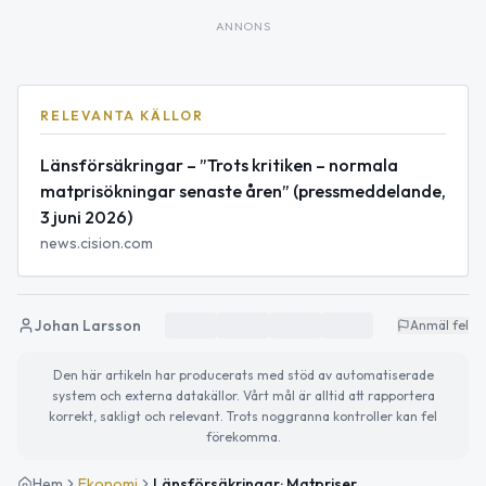
ANNONS
RELEVANTA KÄLLOR
Länsförsäkringar – ”Trots kritiken – normala
matprisökningar senaste åren” (pressmeddelande,
3 juni 2026)
news.cision.com
Johan Larsson
Anmäl fel
Den här artikeln har producerats med stöd av automatiserade
system och externa datakällor. Vårt mål är alltid att rapportera
korrekt, sakligt och relevant. Trots noggranna kontroller kan fel
förekomma.
Hem
Ekonomi
Länsförsäkringar: Matpriserna har ökat i ”normal takt” – fram till momssänkningen