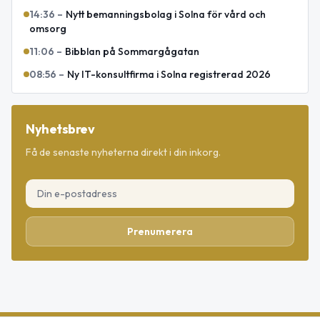
14:36
–
Nytt bemanningsbolag i Solna för vård och
omsorg
11:06
–
Bibblan på Sommargågatan
08:56
–
Ny IT-konsultfirma i Solna registrerad 2026
Nyhetsbrev
Få de senaste nyheterna direkt i din inkorg.
Prenumerera