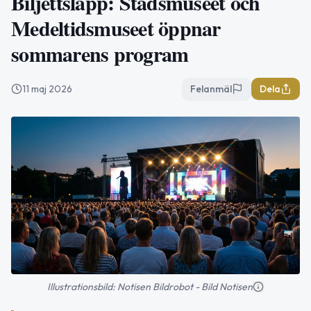
Biljettsläpp: Stadsmuseet och
Medeltidsmuseet öppnar
sommarens program
11 maj 2026
Felanmäl
Dela
Illustrationsbild: Notisen Bildrobot - Bild Notisen