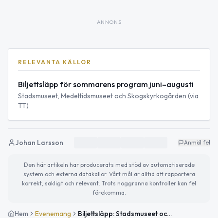
ANNONS
RELEVANTA KÄLLOR
Biljettsläpp för sommarens program juni–augusti
Stadsmuseet, Medeltidsmuseet och Skogskyrkogården (via
TT)
Johan Larsson
Anmäl fel
Den här artikeln har producerats med stöd av automatiserade
system och externa datakällor. Vårt mål är alltid att rapportera
korrekt, sakligt och relevant. Trots noggranna kontroller kan fel
förekomma.
Hem
Evenemang
Biljettsläpp: Stadsmuseet och Medeltidsmuseet öppnar sommarens program