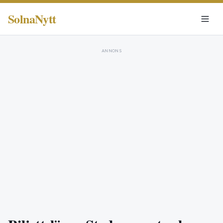
SolnaNytt
ANNONS