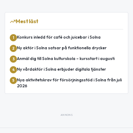
Mest läst
Konkurs inledd för café och juicebar i Solna
1
Ny aktör i Solna satsar på funktionella drycker
2
Anmäl dig till Solna kulturskola – kursstart i augusti
3
Ny vårdaktör i Solna erbjuder digitala tjänster
4
Nya aktivitetskrav för försörjningsstöd i Solna från juli
5
2026
ANNONS