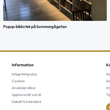
Popup-bibliotek på Sommargågatan
Information
K
Integritetspolicy
Ko
Cookies
An
Användarvillkor
Om
Upphovsrätt och AI
Ti
Debatt & Insändare