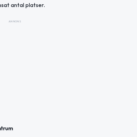
at antal platser.
ANNONS
entrum