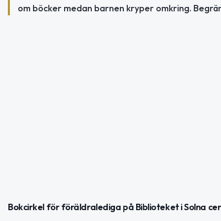
om böcker medan barnen kryper omkring. Begräns
Bokcirkel för föräldralediga på Biblioteket i Solna c