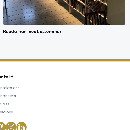
Readathon med Lässommar
ontakt
ntakta oss
nonsera
 oss
psa oss