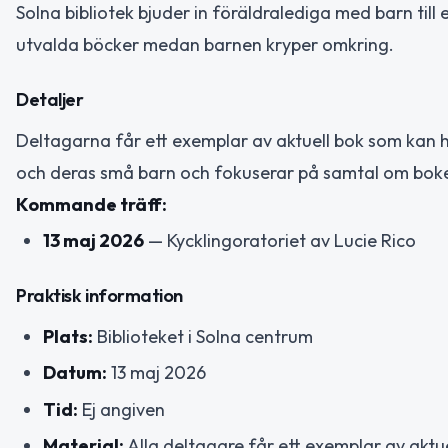
Solna bibliotek bjuder in föräldralediga med barn til
utvalda böcker medan barnen kryper omkring.
Detaljer
Deltagarna får ett exemplar av aktuell bok som kan h
och deras små barn och fokuserar på samtal om boken 
Kommande träff:
13 maj 2026
— Kycklingoratoriet av Lucie Rico
Praktisk information
Plats:
Biblioteket i Solna centrum
Datum:
13 maj 2026
Tid:
Ej angiven
Material:
Alla deltagare får ett exemplar av aktu