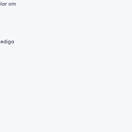
alar om
lediga