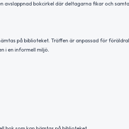
l en avslappnad bokcirkel där deltagarna fikar och samt
ämtas på biblioteket. Träffen är anpassad för föräldra
i en informell miljö.
ell bok som kan hämtas på biblioteket.