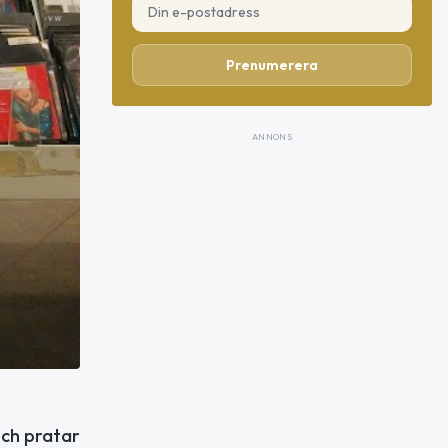
Prenumerera
ANNONS
och pratar