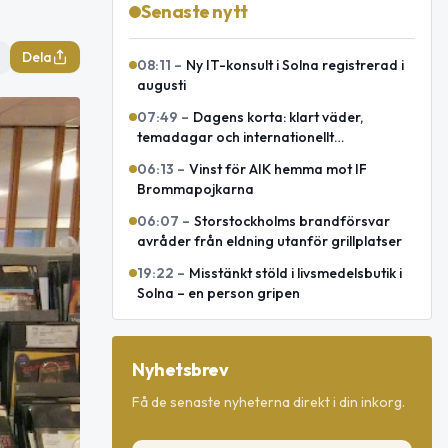
Senaste nytt
Dela
08:11
–
Ny IT-konsult i Solna registrerad i
augusti
07:49
–
Dagens korta: klart väder,
temadagar och internationellt
försvarsavtal
06:13
–
Vinst för AIK hemma mot IF
Brommapojkarna
06:07
–
Storstockholms brandförsvar
avråder från eldning utanför grillplatser
19:22
–
Misstänkt stöld i livsmedelsbutik i
Solna – en person gripen
Nyhetsbrev
Få de senaste nyheterna direkt i din inkorg.