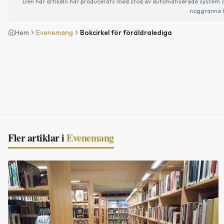
Den här artikeln har producerats med stöd av automatiserade system och 
noggranna k
Hem
Evenemang
Bokcirkel för föräldralediga
Fler artiklar i
Evenemang