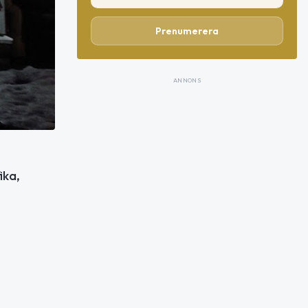
Prenumerera
ANNONS
ika,