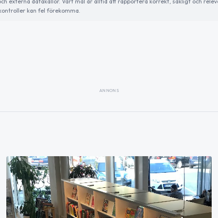
externa datakällor. Vårt mål är alltid att rapportera korrekt, sakligt och relev
ontroller kan fel förekomma.
ANNONS