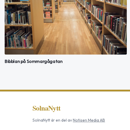
Bibblan på Sommargågatan
SolnaNytt
SolnaNytt
är en del av
Notisen Media AB