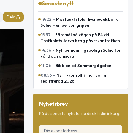
Senaste nytt
Dela
19:22
–
Misstänkt stöld i livsmedelsbutik i
Solna – en person gripen
15:37
–
Föremål på vägen på E4 vid
Trafikplats Järva Krog påverkar trafiken
mot Uppsala
14:36
–
Nytt bemanningsbolag i Solna för
vård och omsorg
11:06
–
Bibblan på Sommargågatan
08:56
–
Ny IT-konsultfirma i Solna
registrerad 2026
Nyhetsbrev
Få de senaste nyheterna direkt i din inkorg.