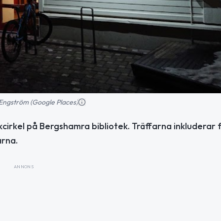
 Engström (Google Places)
cirkel på Bergshamra bibliotek. Träffarna inkluderar f
arna.
ANNONS