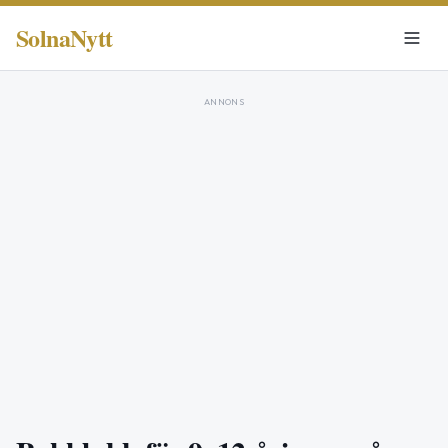
SolnaNytt
ANNONS