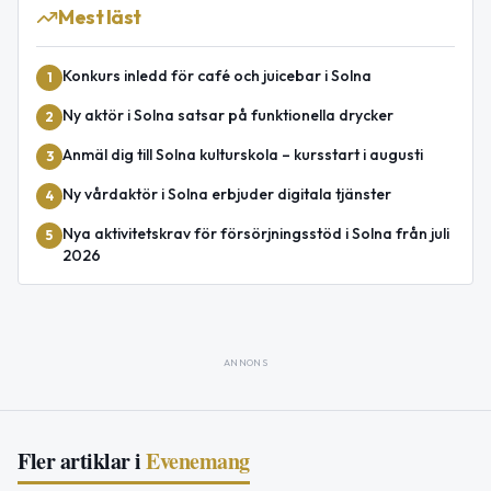
Mest läst
Konkurs inledd för café och juicebar i Solna
1
Ny aktör i Solna satsar på funktionella drycker
2
Anmäl dig till Solna kulturskola – kursstart i augusti
3
Ny vårdaktör i Solna erbjuder digitala tjänster
4
Nya aktivitetskrav för försörjningsstöd i Solna från juli
5
2026
ANNONS
Fler artiklar i
Evenemang