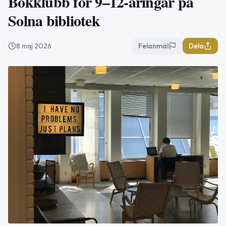
Bokklubb för 9–12-åringar på
Solna bibliotek
8 maj 2026
Felanmäl
Dela