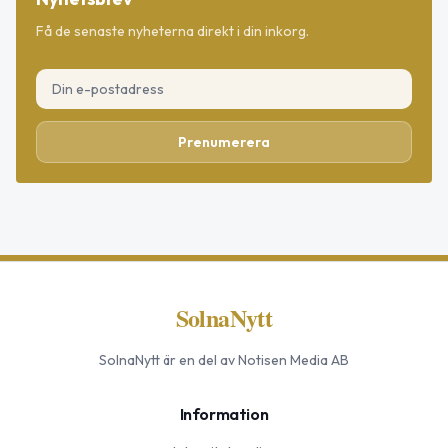
Få de senaste nyheterna direkt i din inkorg.
Prenumerera
SolnaNytt
SolnaNytt
är en del av Notisen Media AB
Information