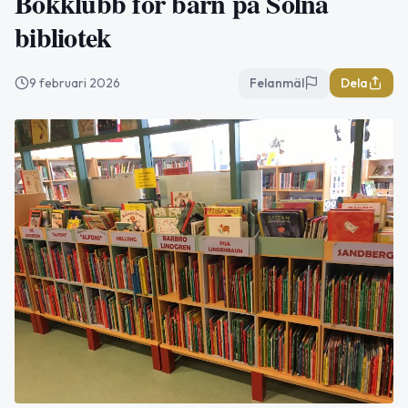
Bokklubb för barn på Solna
bibliotek
9 februari 2026
Felanmäl
Dela