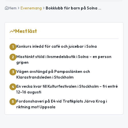
Hem
Evenemang
Bokklubb för barn på Solna bibliotek
Mest läst
Konkurs inledd för café och juicebar i Solna
1
Misstänkt stöld i livsmedelsbutik i Solna – en person
2
gripen
Vägen avstängd på Pampaslänken och
3
Klarastrandsleden i Stockholm
En vecka kvar till Kulturfestivalen i Stockholm – fri entré
4
12–16 augusti
Fordonshaveri på E4 vid Trafikplats Järva Krog i
5
riktning mot Uppsala