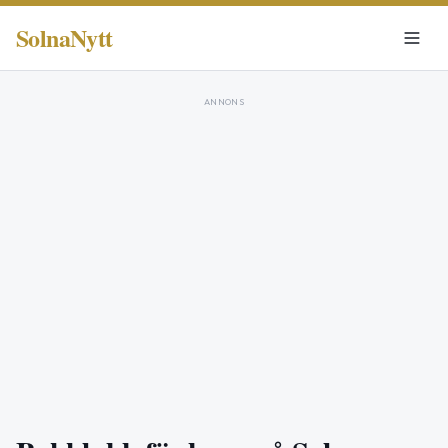
SolnaNytt
ANNONS