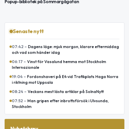
Popup-bibliotek på Sommargågatan
Senaste nytt
07:42
–
Dagens läge: mjuk morgon, klarare eftermiddag
och vad som händer idag
06:17
–
Vinst för Vasalund hemma mot Stockholm
Internazionale
19:04
–
Fordonshaveri på E4 vid Trafikplats Haga Norra
i riktning mot Uppsala
08:24
–
Veckans mest lästa artiklar på SolnaNytt
07:52
–
Man gripen efter inbrottsförsök i Ulvsunda,
Stockholm
Nyhetsbrev