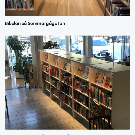
Bibblan på Sommargågatan