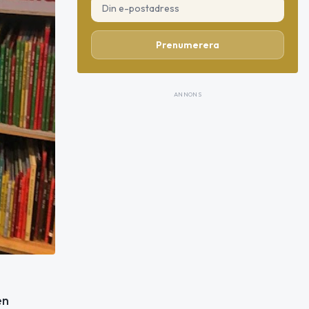
Prenumerera
ANNONS
en