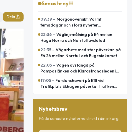
Senaste nytt
Dela
09:39
–
Morgonöversikt: Varmt,
temadagar och stora nyheter
internationellt
22:36
–
Väglinjemålning på E4 mellan
Haga Norra och Norrtull avslutad
22:35
–
Vägarbete med stor påverkan på
E4.26 mellan Norrtull och Eugeniakorset
22:05
–
Vägen avstängd på
Pampaslänken och Klarastrandsleden i
Stockholm
17:05
–
Fordonshaveri på E18 vid
Trafikplats Ekhagen påverkar trafiken
mot Norrtälje
Nyhetsbrev
Få de senaste nyheterna direkt i din inkorg.