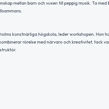
kap mellan barn och vuxen till peppig musik. Ta med b
tillsammans.
holms konstnärliga högskola, leder workshopen. Hon ha
 kombinerar rörelse med närvaro och kreativitet, tack va
struktör.