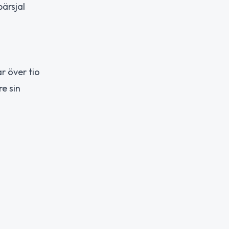
ärsjal
r över tio
re sin