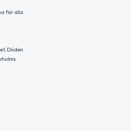
a för alla
het, Döden
ckholms