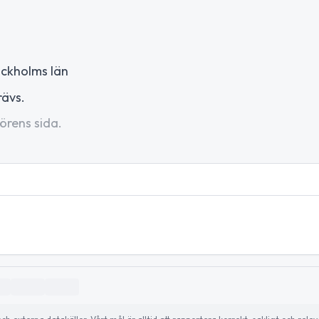
ockholms län
rävs.
örens sida.