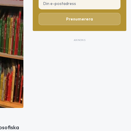
Prenumerera
ANNONS
osofiska