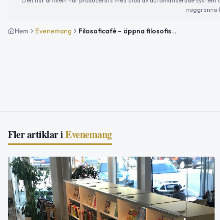
Den här artikeln har producerats med stöd av automatiserade system och 
noggranna k
Hem
Evenemang
Filosoficafé – öppna filosofiska samtal på biblioteket
Fler artiklar i
Evenemang