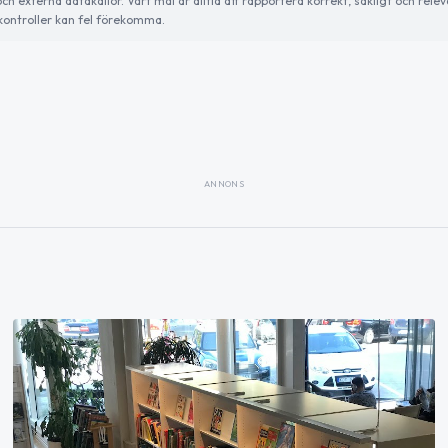
externa datakällor. Vårt mål är alltid att rapportera korrekt, sakligt och relev
ontroller kan fel förekomma.
ANNONS