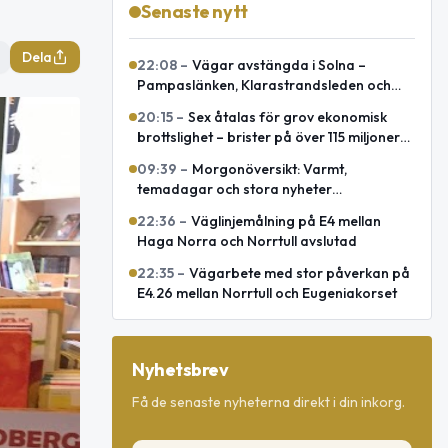
Senaste nytt
Dela
22:08
–
Vägar avstängda i Solna –
Pampaslänken, Klarastrandsleden och
Klaratunneln
20:15
–
Sex åtalas för grov ekonomisk
brottslighet – brister på över 115 miljoner
kronor
09:39
–
Morgonöversikt: Varmt,
temadagar och stora nyheter
internationellt
22:36
–
Väglinjemålning på E4 mellan
Haga Norra och Norrtull avslutad
22:35
–
Vägarbete med stor påverkan på
E4.26 mellan Norrtull och Eugeniakorset
Nyhetsbrev
Få de senaste nyheterna direkt i din inkorg.