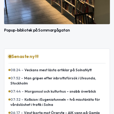
Popup-bibliotek på Sommargågatan
Senaste nytt
08:24
–
Veckans mest lästa artiklar på SolnaNytt
07:52
–
Man gripen efter inbrottsförsök i Ulvsunda,
Stockholm
07:44
–
Morgonsol och kulturhus – snabb överblick
07:32
–
Kollision i Eugeniatunneln – två misstänkta för
vårdslöshet i trafik i Solna
06:17
–
Vinst borta mot Örgryte – AIK vann på Gamla