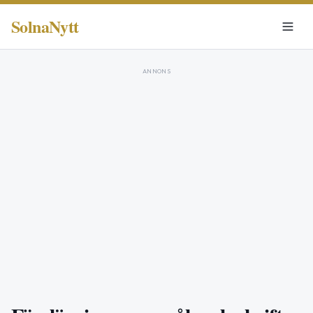
SolnaNytt
ANNONS