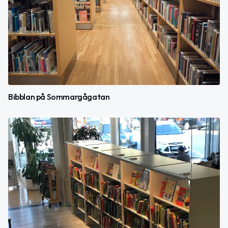
Bibblan på Sommargågatan