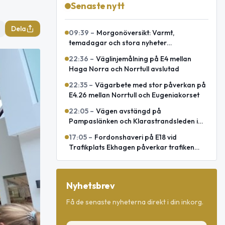
Senaste nytt
Dela
09:39
–
Morgonöversikt: Varmt,
temadagar och stora nyheter
internationellt
22:36
–
Väglinjemålning på E4 mellan
Haga Norra och Norrtull avslutad
22:35
–
Vägarbete med stor påverkan på
E4.26 mellan Norrtull och Eugeniakorset
22:05
–
Vägen avstängd på
Pampaslänken och Klarastrandsleden i
Stockholm
17:05
–
Fordonshaveri på E18 vid
Trafikplats Ekhagen påverkar trafiken
mot Norrtälje
Nyhetsbrev
Få de senaste nyheterna direkt i din inkorg.