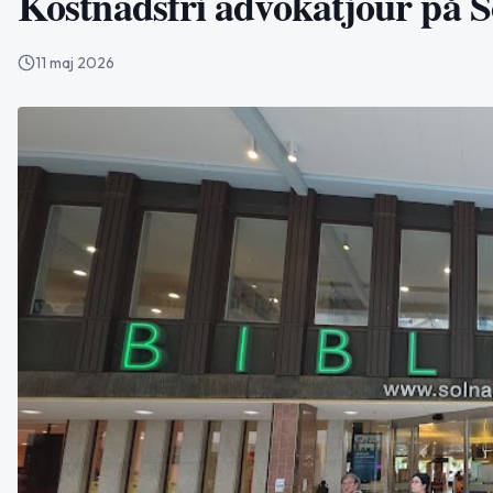
Kostnadsfri advokatjour på S
11 maj 2026