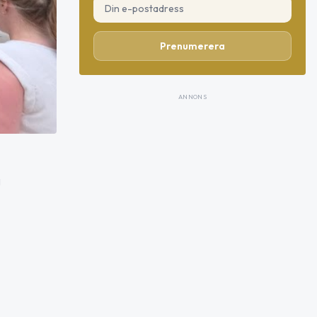
Prenumerera
ANNONS
i