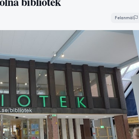
olna bibliotek
Felanmäl