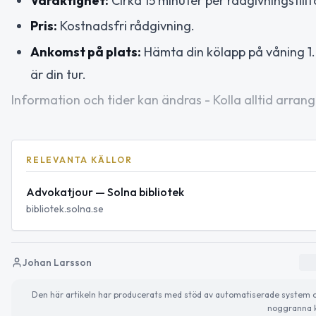
Varaktighet:
Cirka 15 minuter per rådgivningstillfä
Pris:
Kostnadsfri rådgivning.
Ankomst på plats:
Hämta din kölapp på våning 1.
är din tur.
Information och tider kan ändras - Kolla alltid arrang
RELEVANTA KÄLLOR
Advokatjour — Solna bibliotek
bibliotek.solna.se
Johan Larsson
Den här artikeln har producerats med stöd av automatiserade system och 
noggranna k