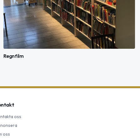
Regnfilm
ontakt
ntakta oss
nonsera
 oss