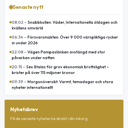
Senaste nytt
08:02
–
Snabbkollen: Väder, Internationella öldagen och
kvällens omvärld
06:34
–
Försvarsmakten: Över 9 000 värnpliktiga rycker
in under 2026
22:08
–
Vägen Pampaslänken avstängd med stor
påverkan under natten
20:15
–
Sex åtalas för grov ekonomisk brottslighet –
brister på över 115 miljoner kronor
09:39
–
Morgonöversikt: Varmt, temadagar och stora
nyheter internationellt
Nyhetsbrev
Få de senaste nyheterna direkt i din inkorg.