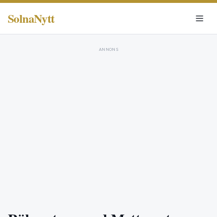
SolnaNytt
ANNONS