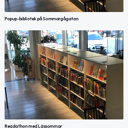
Popup-bibliotek på Sommargågatan
Readathon med Lässommar