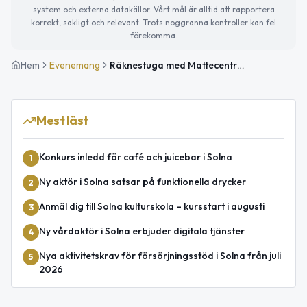
system och externa datakällor. Vårt mål är alltid att rapportera
korrekt, sakligt och relevant. Trots noggranna kontroller kan fel
förekomma.
Hem
Evenemang
Räknestuga med Mattecentrum på Solna bibliotek
Mest läst
Konkurs inledd för café och juicebar i Solna
1
Ny aktör i Solna satsar på funktionella drycker
2
Anmäl dig till Solna kulturskola – kursstart i augusti
3
Ny vårdaktör i Solna erbjuder digitala tjänster
4
Nya aktivitetskrav för försörjningsstöd i Solna från juli
5
2026