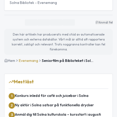
Solna Bibliotek - Evenemang
Anmäl fel
Den här artikeln har producerats med stöd av automatiserade
system och externa datakällor. Vårt mål är alltid att rapportera
korrekt, sakligt och relevant. Trots noggranna kontroller kan fel
förekomma.
Hem
Evenemang
Seniorfilm på Biblioteket i Solna centrum
Mest läst
Konkurs inledd för café och juicebar i Solna
1
Ny aktör i Solna satsar på funktionella drycker
2
Anmäl dig till Solna kulturskola – kursstart i augusti
3