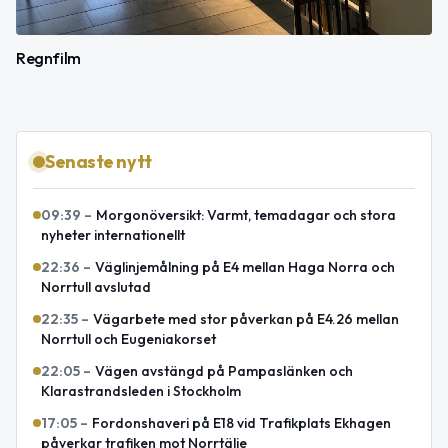
Regnfilm
Senaste nytt
09:39
–
Morgonöversikt: Varmt, temadagar och stora
nyheter internationellt
22:36
–
Väglinjemålning på E4 mellan Haga Norra och
Norrtull avslutad
22:35
–
Vägarbete med stor påverkan på E4.26 mellan
Norrtull och Eugeniakorset
22:05
–
Vägen avstängd på Pampaslänken och
Klarastrandsleden i Stockholm
17:05
–
Fordonshaveri på E18 vid Trafikplats Ekhagen
påverkar trafiken mot Norrtälje