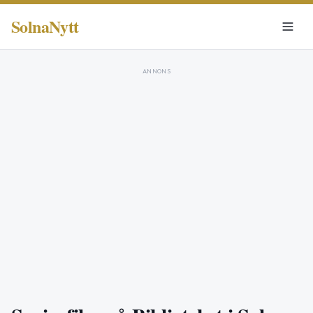
SolnaNytt
ANNONS