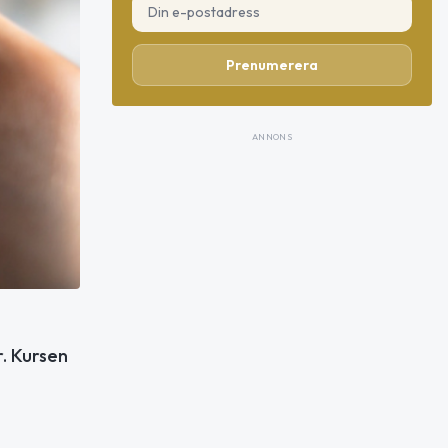
Prenumerera
ANNONS
r. Kursen