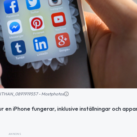
PANITHAN_0891919557 - Mostphotos
r en iPhone fungerar, inklusive inställningar och appa
ANNONS