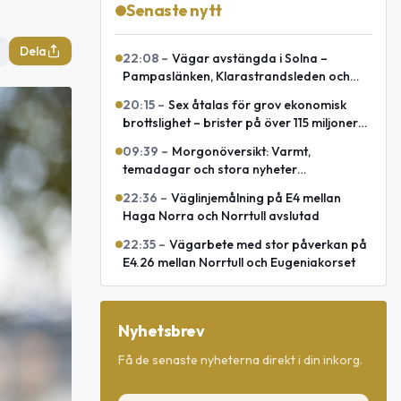
Senaste nytt
Dela
22:08
–
Vägar avstängda i Solna –
Pampaslänken, Klarastrandsleden och
Klaratunneln
20:15
–
Sex åtalas för grov ekonomisk
brottslighet – brister på över 115 miljoner
kronor
09:39
–
Morgonöversikt: Varmt,
temadagar och stora nyheter
internationellt
22:36
–
Väglinjemålning på E4 mellan
Haga Norra och Norrtull avslutad
22:35
–
Vägarbete med stor påverkan på
E4.26 mellan Norrtull och Eugeniakorset
Nyhetsbrev
Få de senaste nyheterna direkt i din inkorg.