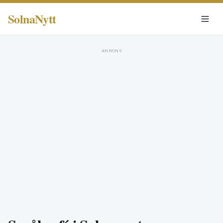
SolnaNytt
ANNONS