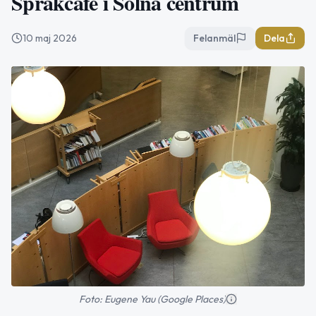
Språkcafé i Solna centrum
10 maj 2026
Felanmäl
Dela
Foto: Eugene Yau (Google Places)