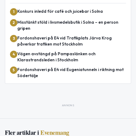
Konkurs inledd för café och juicebar i Solna
1
Misstänkt stöld i livsmedelsbutik i Solna – en person
2
gripen
Fordonshaveri på E4 vid Trafikplats Järva Krog
3
påverkar trafiken mot Stockholm
Vägen avstängd på Pampaslänken och
4
Klarastrandsleden i Stockholm
Fordonshaveri på E4 vid Eugeniatunneln i riktning mot
5
Södertälje
ANNONS
Fler artiklar i
Evenemang