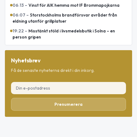
06:13
–
Vinst för AIK hemma mot IF Brommapojkarna
06:07
–
Storstockholms brandförsvar avråder från
eldning utanför grillplatser
19:22
–
Misstänkt stöld i livsmedelsbutik i Solna – en
person gripen
Nyhetsbrev
Få de senaste nyheterna direkt i din inkorg.
Prenumerera