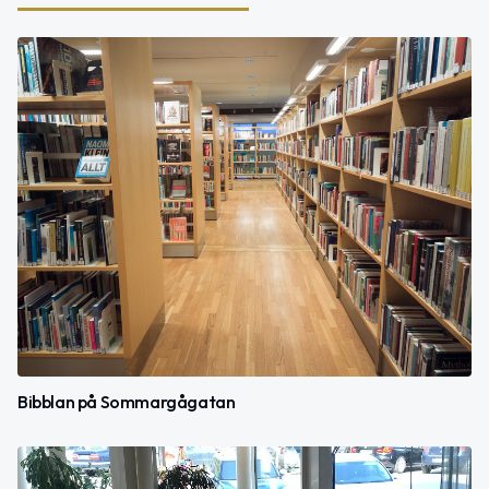
Bibblan på Sommargågatan