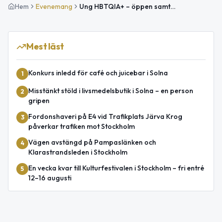
Hem
Evenemang
Ung HBTQIA+ – öppen samtalsgrupp i Solna centrum
Mest läst
Konkurs inledd för café och juicebar i Solna
1
Misstänkt stöld i livsmedelsbutik i Solna – en person
2
gripen
Fordonshaveri på E4 vid Trafikplats Järva Krog
3
påverkar trafiken mot Stockholm
Vägen avstängd på Pampaslänken och
4
Klarastrandsleden i Stockholm
En vecka kvar till Kulturfestivalen i Stockholm – fri entré
5
12–16 augusti