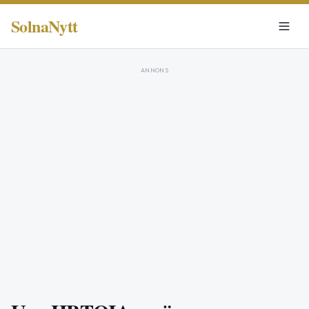
SolnaNytt
ANNONS