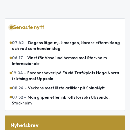
Senaste nytt
07:42
–
Dagens läge: mjuk morgon, klarare eftermiddag
och vad som händer idag
06:17
–
Vinst för Vasalund hemma mot Stockholm
Internazionale
19:04
–
Fordonshaveri på E4 vid Trafikplats Haga Norra
i riktning mot Uppsala
08:24
–
Veckans mest lästa artiklar på SolnaNytt
07:52
–
Man gripen efter inbrottsförsök i Ulvsunda,
Stockholm
Nyhetsbrev