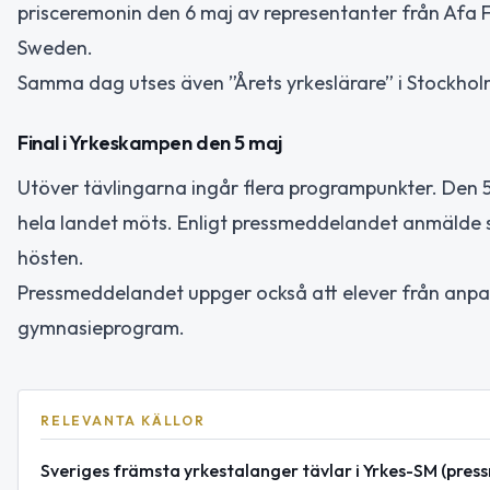
prisceremonin den 6 maj av representanter från Afa F
Sweden.
Samma dag utses även ”Årets yrkeslärare” i Stockho
Final i Yrkeskampen den 5 maj
Utöver tävlingarna ingår flera programpunkter. Den 5 
hela landet möts. Enligt pressmeddelandet anmälde s
hösten.
Pressmeddelandet uppger också att elever från anpas
gymnasieprogram.
RELEVANTA KÄLLOR
Sveriges främsta yrkestalanger tävlar i Yrkes-SM (pre