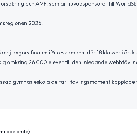
örsäkring och AMF, som är huvudsponsorer till WorldSki
lmsregionen 2026.
maj avgörs finalen i Yrkeskampen, där 18 klasser i årsku
ig omkring 26 000 elever till den inledande webbtävli
sad gymnasieskola deltar i tävlingsmoment kopplade ti
ssmeddelande)