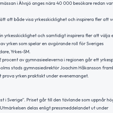
smässan i Älvsjö anges nära 40 000 besökare redan va
tt att både visa yrkesskicklighet och inspirera fler att v
n yrkesskicklighet och samtidigt inspirera fler att välja 
 av yrken som spelar en avgörande roll för Sveriges
dare, Yrkes-SM.
 procent av gymnasieeleverna i regionen går ett yrkes
holms stads gymnasiedirektör Joachim Håkansson framh
 prova yrken praktiskt under evenemanget.
t i Sverige”. Priset går till den tävlande som uppnår hö
 Utmärkelsen delas enligt pressmeddelandet ut under