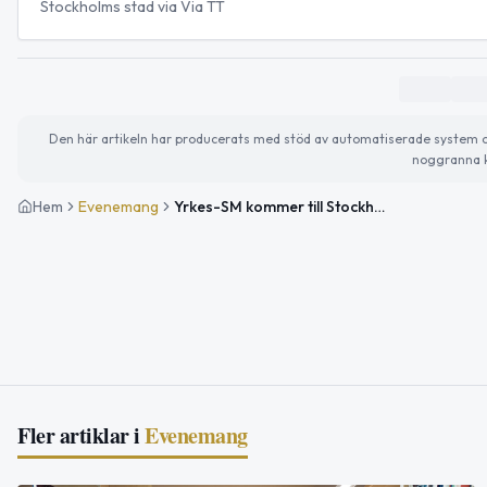
Stockholms stad via Via TT
Den här artikeln har producerats med stöd av automatiserade system och 
noggranna k
Hem
Evenemang
Yrkes-SM kommer till Stockholm – cirka 250 unga tävlar 4–6 maj
Fler artiklar i
Evenemang