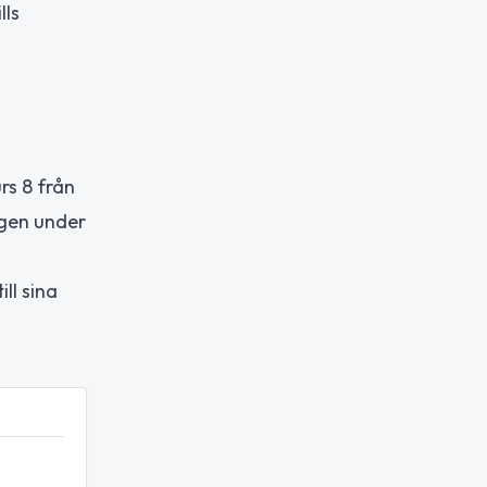
lls
rs 8 från
ngen under
ll sina