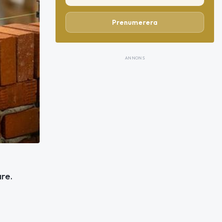
Prenumerera
ANNONS
re.