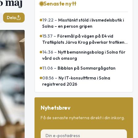
6 maj
Senaste nytt
Dela
19:22
–
Misstänkt stöld i livsmedelsbutik i
Solna – en person gripen
15:37
–
Föremål på vägen på E4 vid
Trafikplats Järva Krog påverkar trafiken
mot Uppsala
14:36
–
Nytt bemanningsbolag i Solna för
vård och omsorg
11:06
–
Bibblan på Sommargågatan
08:56
–
Ny IT-konsultfirma i Solna
registrerad 2026
Nyhetsbrev
Få de senaste nyheterna direkt i din inkorg.