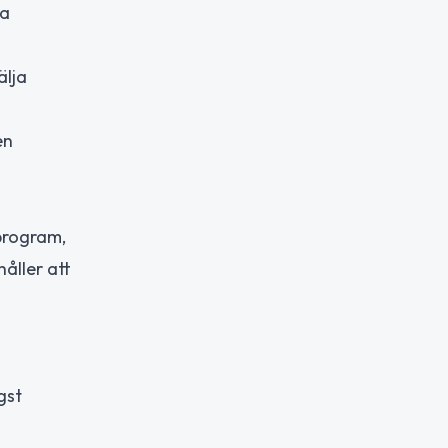
ra
älja
en
program,
åller att
gst