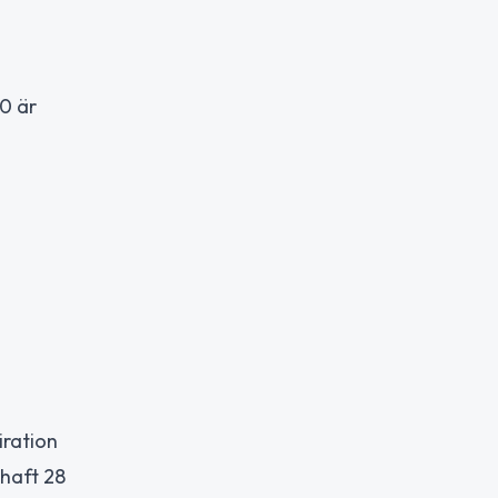
0 är
iration
 haft 28