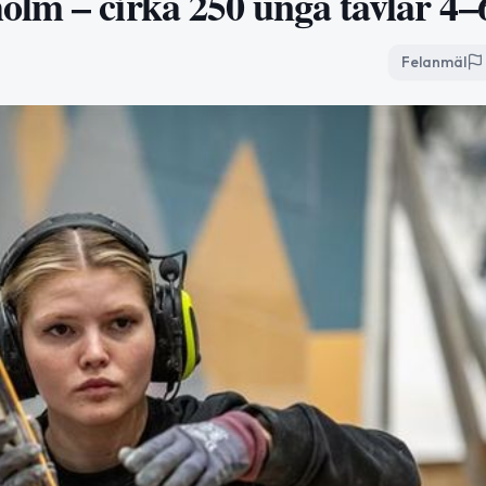
lm – cirka 250 unga tävlar 4–
Felanmäl