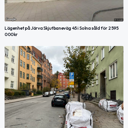
Lägenhet på Järva Skjutbaneväg 45 i Solna såld för 2 595
000kr