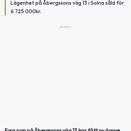
Lägenhet på Åbergssons väg 13 i Solna såld för
6 725 000kr.
ANNONS
Fyra rum på Åbergssons väg 13 har fått ny ägare