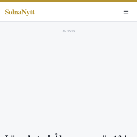
SolnaNytt
ANNONS