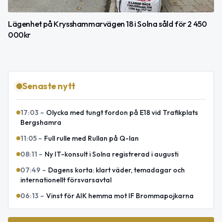
Lägenhet på Krysshammarvägen 18 i Solna såld för 2 450
000kr
Senaste nytt
17:03
–
Olycka med tungt fordon på E18 vid Trafikplats
Bergshamra
11:05
–
Full rulle med Rullan på Q-lan
08:11
–
Ny IT-konsult i Solna registrerad i augusti
07:49
–
Dagens korta: klart väder, temadagar och
internationellt försvarsavtal
06:13
–
Vinst för AIK hemma mot IF Brommapojkarna