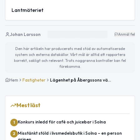
Lantmäteriet
Johan Larsson
Anmäl fel
Den här artikeln har producerats med stöd av automatiserade
system och externa datakällor. Vårt mål är alltid att rapportera
korrekt, sakligt och relevant. Trots noggranna kontroller kan fel
förekomma.
Hem
Fastigheter
Lägenhet på Åbergssons väg 13 i Solna såld för 6 725 000kr
Mest läst
Konkurs inledd för café och juicebar i Solna
1
Misstänkt stöld i livsmedelsbutik i Solna – en person
2
gripen