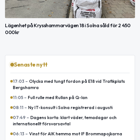
Lägenhet på Krysshammarvägen 18 i Solna såld för 2 450
000kr
Senaste nytt
17:03
–
Olycka med tungt fordon på E18 vid Trafikplats
Bergshamra
11:05
–
Full rulle med Rullan på Q-lan
08:11
–
Ny IT-konsult i Solna registrerad i augusti
07:49
–
Dagens korta: klart väder, temadagar och
internationellt försvarsavtal
06:13
–
Vinst för AIK hemma mot IF Brommapojkarna