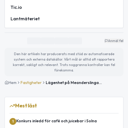
Tic.io
Lantmäteriet
Anmäl fel
Den här artikeln har producerats med stöd av automatiserade
system och externa datakällor. Vårt mål är alltid att rapportera
korrekt, sakligt och relevant. Trots noggranna kontroller kan fel
förekomma.
Hem
Fastigheter
Lägenhet på Meanderslingan 36 i Solna såld för 4,6 miljoner kronor
Mest läst
Konkurs inledd för café och juicebar i Solna
1