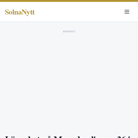
SolnaNytt
ANNONS