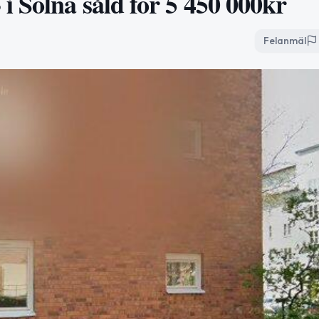
i Solna såld för 5 450 000kr
Felanmäl