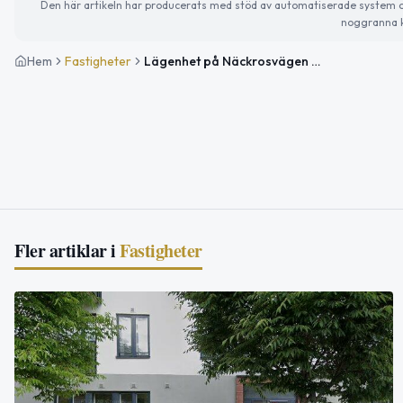
Den här artikeln har producerats med stöd av automatiserade system och 
noggranna k
Hem
Fastigheter
Lägenhet på Näckrosvägen 33 i Solna såld för 5 450 000kr
Fler artiklar i
Fastigheter