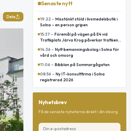
Senaste nytt
Dela
19:22
–
Misstänkt stöld i livsmedelsbutik i
Solna – en person gripen
15:37
–
Föremål på vägen på E4 vid
Trafikplats Järva Krog påverkar trafiken
mot Uppsala
14:36
–
Nytt bemanningsbolag i Solna för
vård och omsorg
11:06
–
Bibblan på Sommargågatan
08:56
–
Ny IT-konsultfirma i Solna
registrerad 2026
Nyhetsbrev
Få de senaste nyheterna direkt i din inkorg.