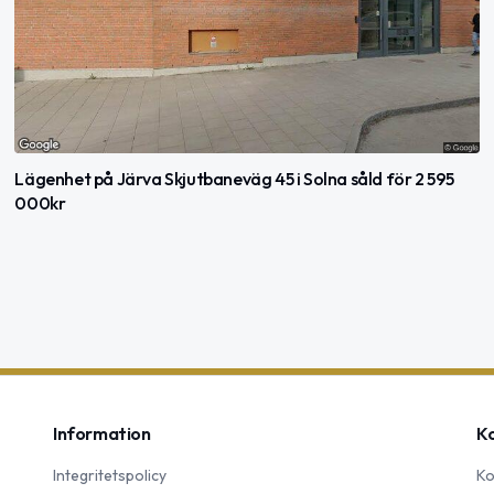
Lägenhet på Järva Skjutbaneväg 45 i Solna såld för 2 595
000kr
Information
K
Integritetspolicy
Ko