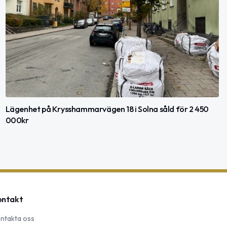
Lägenhet på Krysshammarvägen 18 i Solna såld för 2 450
000kr
ontakt
ntakta oss