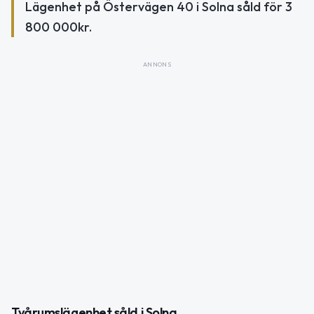
Lägenhet på Östervägen 40 i Solna såld för 3
800 000kr.
ANNONS
Tvårumslägenhet såld i Solna