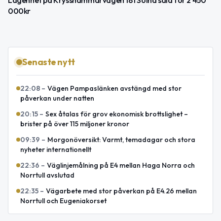
Lägenhet på Krysshammarvägen 18 i Solna såld för 2 450
000kr
Senaste nytt
22:08
–
Vägen Pampaslänken avstängd med stor
påverkan under natten
20:15
–
Sex åtalas för grov ekonomisk brottslighet –
brister på över 115 miljoner kronor
09:39
–
Morgonöversikt: Varmt, temadagar och stora
nyheter internationellt
22:36
–
Väglinjemålning på E4 mellan Haga Norra och
Norrtull avslutad
22:35
–
Vägarbete med stor påverkan på E4.26 mellan
Norrtull och Eugeniakorset