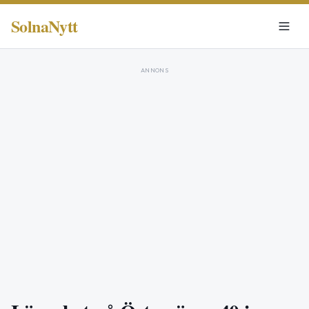
SolnaNytt
ANNONS