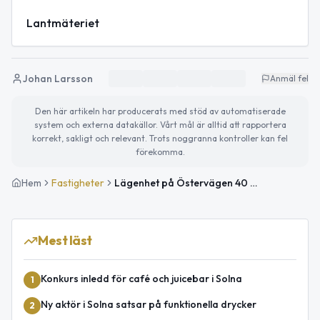
Lantmäteriet
Johan Larsson
Anmäl fel
Den här artikeln har producerats med stöd av automatiserade
system och externa datakällor. Vårt mål är alltid att rapportera
korrekt, sakligt och relevant. Trots noggranna kontroller kan fel
förekomma.
Hem
Fastigheter
Lägenhet på Östervägen 40 i Solna såld för 3 800 000kr
Mest läst
Konkurs inledd för café och juicebar i Solna
1
Ny aktör i Solna satsar på funktionella drycker
2