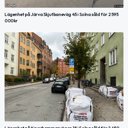
Lägenhet på Järva Skjutbaneväg 45 i Solna såld för 2 595
000kr