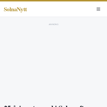
SolnaNytt
ANNONS