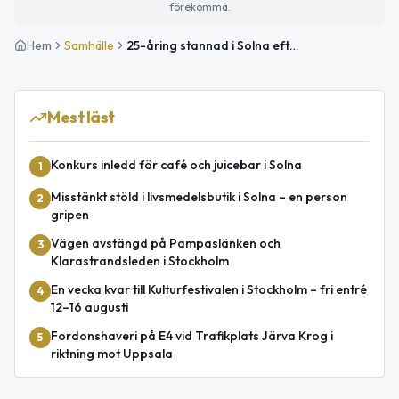
förekomma.
Hem
Samhälle
25-åring stannad i Solna efter körning i 125 km/h på 80-väg
Mest läst
Konkurs inledd för café och juicebar i Solna
1
Misstänkt stöld i livsmedelsbutik i Solna – en person
2
gripen
Vägen avstängd på Pampaslänken och
3
Klarastrandsleden i Stockholm
En vecka kvar till Kulturfestivalen i Stockholm – fri entré
4
12–16 augusti
Fordonshaveri på E4 vid Trafikplats Järva Krog i
5
riktning mot Uppsala