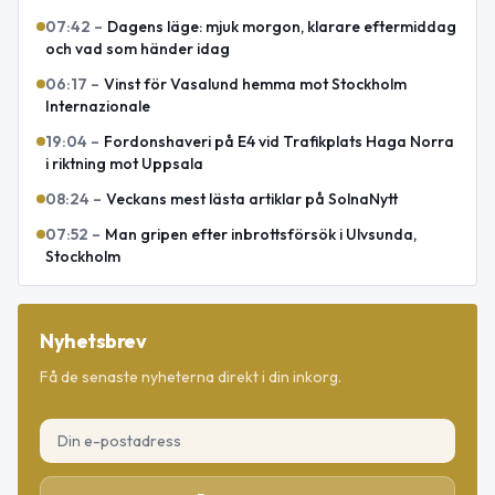
07:42
–
Dagens läge: mjuk morgon, klarare eftermiddag
och vad som händer idag
06:17
–
Vinst för Vasalund hemma mot Stockholm
Internazionale
19:04
–
Fordonshaveri på E4 vid Trafikplats Haga Norra
i riktning mot Uppsala
08:24
–
Veckans mest lästa artiklar på SolnaNytt
07:52
–
Man gripen efter inbrottsförsök i Ulvsunda,
Stockholm
Nyhetsbrev
Få de senaste nyheterna direkt i din inkorg.