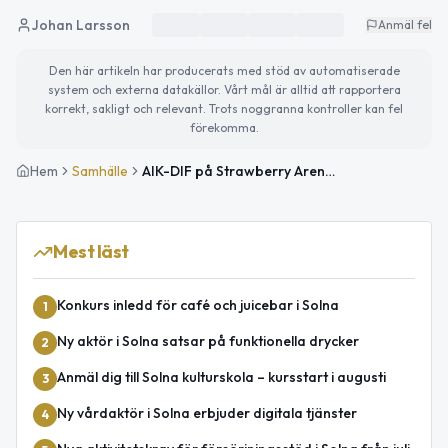
Johan Larsson
Anmäl fel
Den här artikeln har producerats med stöd av automatiserade
system och externa datakällor. Vårt mål är alltid att rapportera
korrekt, sakligt och relevant. Trots noggranna kontroller kan fel
förekomma.
Hem
Samhälle
AIK-DIF på Strawberry Arena – trafikavstängningar i Solna
Mest läst
Konkurs inledd för café och juicebar i Solna
1
Ny aktör i Solna satsar på funktionella drycker
2
Anmäl dig till Solna kulturskola – kursstart i augusti
3
Ny vårdaktör i Solna erbjuder digitala tjänster
4