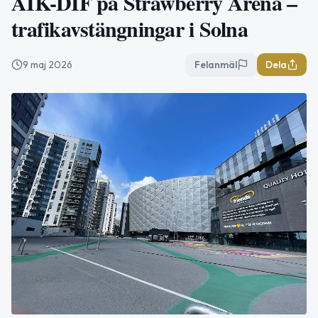
AIK-DIF på Strawberry Arena –
trafikavstängningar i Solna
9 maj 2026
Felanmäl
Dela