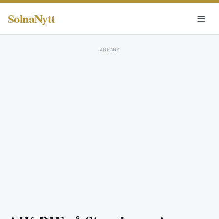
SolnaNytt
ANNONS