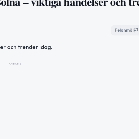
Solna – viktiga händelser och t
Felanmäl
ter och trender idag.
ANNONS