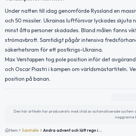
Under natten till idag genomförde Ryssland en massi
och 50 missiler. Ukrainas luftförsvar lyckades skjuta
minst åtta personer skadades. Bland målen fanns vik
strömavbrott. Samtidigt pågår intensiva fredsförhand
säkerhetsram för ett postkrigs-Ukraina.
Max Verstappen tog pole position inför det avgörand
och Oscar Piastri i kampen om världsmästartiteln. Ver
position på banan.
Den här artikeln har producerats med stöd av automatiserade system och 
noggranna k
Hem
Samhälle
Andra advent och lätt regn i Solna – viktiga händelser och trender idag