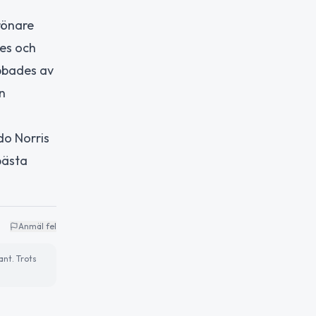
rönare
des och
abbades av
n
do Norris
bästa
Anmäl fel
ant. Trots