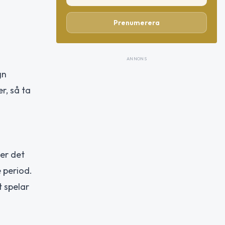
Prenumerera
ANNONS
gn
r, så ta
er det
 period.
t spelar