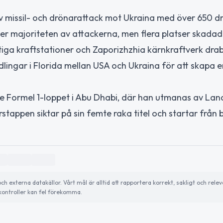
v missil- och drönarattack mot Ukraina med över 650 d
 ner majoriteten av attackerna, men flera platser skada
tiga kraftstationer och Zaporizhzhia kärnkraftverk dr
lingar i Florida mellan USA och Ukraina för att skapa e
e Formel 1-loppet i Abu Dhabi, där han utmanas av Lan
stappen siktar på sin femte raka titel och startar från 
externa datakällor. Vårt mål är alltid att rapportera korrekt, sakligt och relev
ontroller kan fel förekomma.