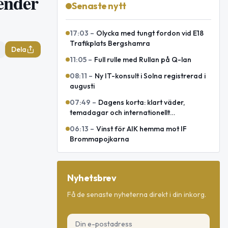
render
Senaste nytt
17:03
–
Olycka med tungt fordon vid E18
Trafikplats Bergshamra
Dela
11:05
–
Full rulle med Rullan på Q-lan
08:11
–
Ny IT-konsult i Solna registrerad i
augusti
07:49
–
Dagens korta: klart väder,
temadagar och internationellt
försvarsavtal
06:13
–
Vinst för AIK hemma mot IF
Brommapojkarna
Nyhetsbrev
Få de senaste nyheterna direkt i din inkorg.