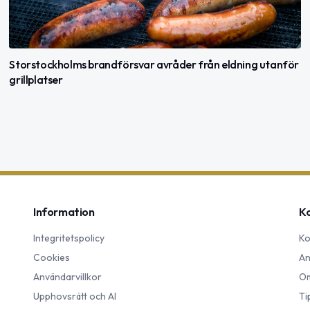
Storstockholms brandförsvar avråder från eldning utanför
grillplatser
Information
K
Integritetspolicy
Ko
Cookies
An
Användarvillkor
Om
Upphovsrätt och AI
Ti