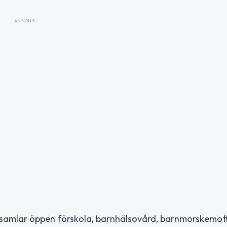
ANNONS
om samlar öppen förskola, barnhälsovård, barnmorskemo