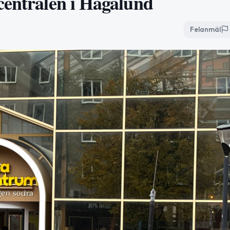
centralen i Hagalund
Felanmäl