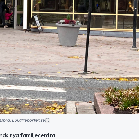
onsbild: Lokalreporter.se
nds nya familjecentral.