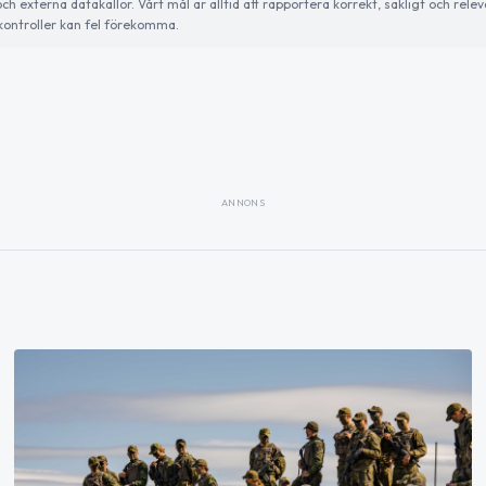
externa datakällor. Vårt mål är alltid att rapportera korrekt, sakligt och relev
ontroller kan fel förekomma.
ANNONS