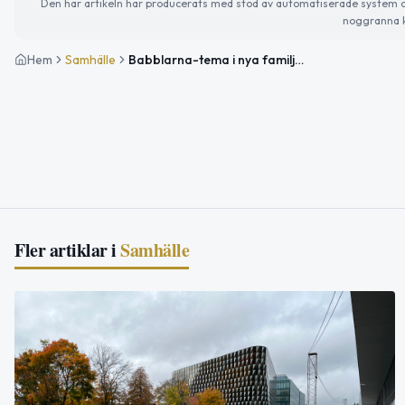
Den här artikeln har producerats med stöd av automatiserade system och 
noggranna k
Hem
Samhälle
Babblarna-tema i nya familjecentralen i Hagalund
Fler artiklar i
Samhälle