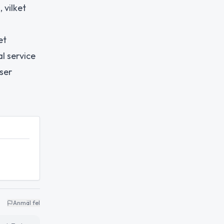
 vilket
et
l service
ser
Anmäl fel