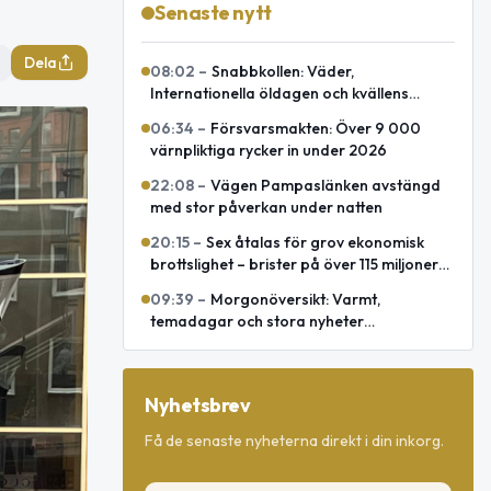
Senaste nytt
Dela
08:02
–
Snabbkollen: Väder,
Internationella öldagen och kvällens
omvärld
06:34
–
Försvarsmakten: Över 9 000
värnpliktiga rycker in under 2026
22:08
–
Vägen Pampaslänken avstängd
med stor påverkan under natten
20:15
–
Sex åtalas för grov ekonomisk
brottslighet – brister på över 115 miljoner
kronor
09:39
–
Morgonöversikt: Varmt,
temadagar och stora nyheter
internationellt
Nyhetsbrev
Få de senaste nyheterna direkt i din inkorg.