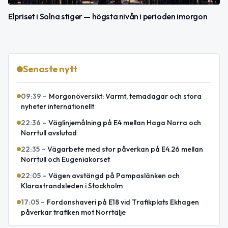
Elpriset i Solna stiger — högsta nivån i perioden imorgon
Senaste nytt
09:39
–
Morgonöversikt: Varmt, temadagar och stora
nyheter internationellt
22:36
–
Väglinjemålning på E4 mellan Haga Norra och
Norrtull avslutad
22:35
–
Vägarbete med stor påverkan på E4.26 mellan
Norrtull och Eugeniakorset
22:05
–
Vägen avstängd på Pampaslänken och
Klarastrandsleden i Stockholm
17:05
–
Fordonshaveri på E18 vid Trafikplats Ekhagen
påverkar trafiken mot Norrtälje