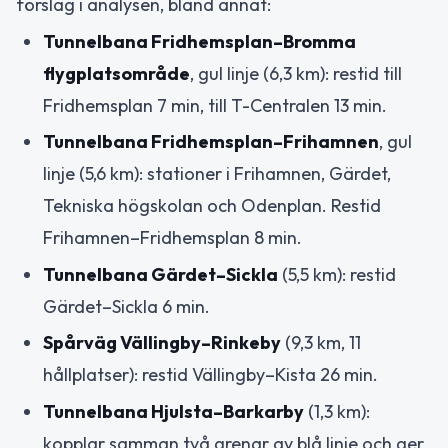
förslag i analysen, bland annat:
Tunnelbana Fridhemsplan–Bromma
flygplatsområde
, gul linje (6,3 km): restid till
Fridhemsplan 7 min, till T-Centralen 13 min.
Tunnelbana Fridhemsplan–Frihamnen
, gul
linje (5,6 km): stationer i Frihamnen, Gärdet,
Tekniska högskolan och Odenplan. Restid
Frihamnen–Fridhemsplan 8 min.
Tunnelbana Gärdet–Sickla
(5,5 km): restid
Gärdet–Sickla 6 min.
Spårväg Vällingby–Rinkeby
(9,3 km, 11
hållplatser): restid Vällingby–Kista 26 min.
Tunnelbana Hjulsta–Barkarby
(1,3 km):
kopplar samman två grenar av blå linje och ger