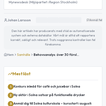
Mynewsdesk (Miljöpartiet i Region Stockholm)
Johan Larsson
Anmäl fel
Den här artikeln har producerats med stöd av automatiserade
system och externa datakällor. Vårt mål är alltid att rapportera
korrekt, sakligt och relevant. Trots noggranna kontroller kan fel
förekomma.
Hem
Samhälle
Behovsanalys: över 30 förslag på nya SL-linjer – tvärförbindelse Solna–Ropsten bland alternativen
Mest läst
Konkurs inledd för café och juicebar i Solna
1
Ny aktör i Solna satsar på funktionella drycker
2
Anmäl dig till Solna kulturskola – kursstart i augusti
3