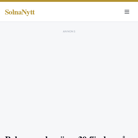
SolnaNytt
ANNONS