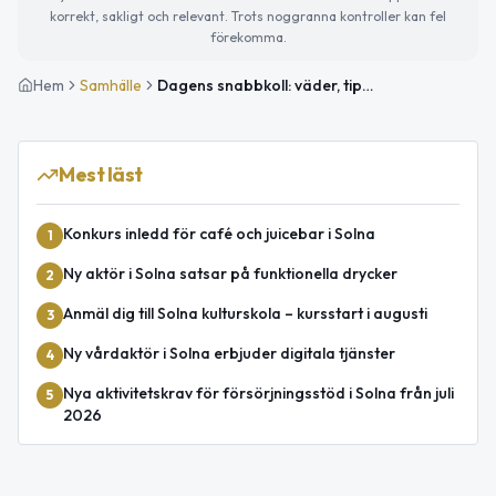
korrekt, sakligt och relevant. Trots noggranna kontroller kan fel
förekomma.
Hem
Samhälle
Dagens snabbkoll: väder, tips och internationell utveckling
Mest läst
Konkurs inledd för café och juicebar i Solna
1
Ny aktör i Solna satsar på funktionella drycker
2
Anmäl dig till Solna kulturskola – kursstart i augusti
3
Ny vårdaktör i Solna erbjuder digitala tjänster
4
Nya aktivitetskrav för försörjningsstöd i Solna från juli
5
2026