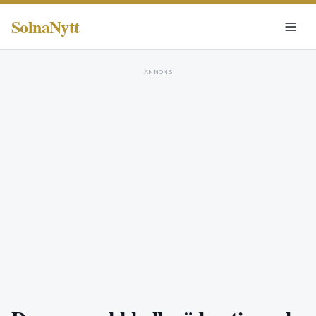
SolnaNytt
ANNONS