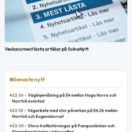
Veckans mest lästa artiklar på SolnaNytt
Senaste nytt
22:36
–
Väglinjemålning på E4 mellan Haga Norra och
Norrtull avslutad
22:35
–
Vägarbete med stor påverkan på E4.26 mellan
Norrtull och Eugeniakorset
22:05
–
Stora trafikstörningar på Pampaslänken och
Klarastrandsleden under natten