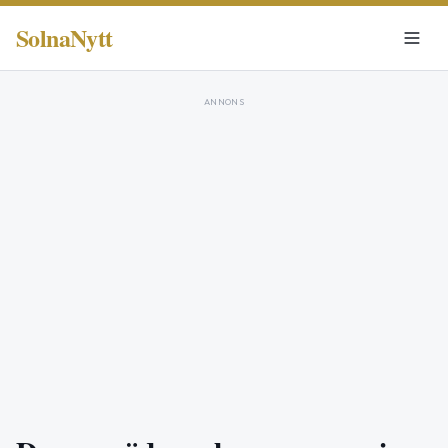
SolnaNytt
ANNONS