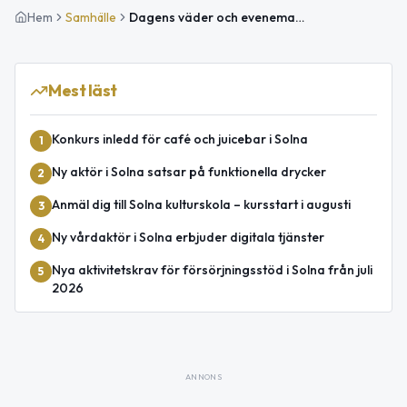
Hem
Samhälle
Dagens väder och evenemang i Solna – planera din dag
Mest läst
Konkurs inledd för café och juicebar i Solna
1
Ny aktör i Solna satsar på funktionella drycker
2
Anmäl dig till Solna kulturskola – kursstart i augusti
3
Ny vårdaktör i Solna erbjuder digitala tjänster
4
Nya aktivitetskrav för försörjningsstöd i Solna från juli
5
2026
ANNONS